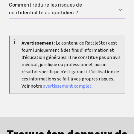
Comment réduire les risques de
Écris court et neutre, demande le consentement,
confidentialité au quotidien ?
et accepte un non ou une absence de réponse
sans pression.
Active uniquement les fonctions utiles et évite
de partager des données brutes sans nécessité.
Traite le matching comme une communication
Avertissement:
Le contenu de RattleStork est
fourni uniquement à des fins d’information et
familiale sensible, pas comme un réseau social.
d’éducation générales. Il ne constitue pas un avis
médical, juridique ou professionnel; aucun
résultat spécifique n’est garanti. L’utilisation de
ces informations se fait à vos propres risques.
Voir notre
avertissement complet
.