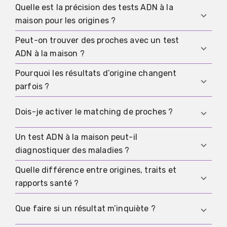
Quelle est la précision des tests ADN à la
maison pour les origines ?
Peut-on trouver des proches avec un test
Les origines sont une estimation basée sur des
ADN à la maison ?
données de référence. Les correspondances
avec des proches sont souvent plus concrètes
Pourquoi les résultats d’origine changent
Oui, si le matching est activé et si la base est
que les pourcentages.
parfois ?
suffisamment grande. Cela peut aussi révéler
des informations familiales inattendues.
Parce que la base de données et le modèle
Dois-je activer le matching de proches ?
d’analyse évoluent avec le temps, et les
estimations sont recalculées.
Un test ADN à la maison peut-il
Uniquement si tu veux un contact possible et si
diagnostiquer des maladies ?
tu peux gérer des surprises. Si la confidentialité
prime, laisse désactivé ou active plus tard.
Quelle différence entre origines, traits et
Non. Si un résultat t’inquiète, confirme dans un
rapports santé ?
cadre clinique avant d’agir.
Origines et proches concernent l’ADN partagé et
Que faire si un résultat m’inquiète ?
la généalogie. Les traits sont des estimations.