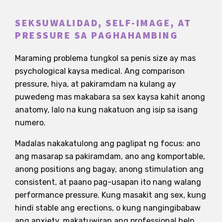
SEKSUWALIDAD, SELF-IMAGE, AT
PRESSURE SA PAGHAHAMBING
Maraming problema tungkol sa penis size ay mas
psychological kaysa medical. Ang comparison
pressure, hiya, at pakiramdam na kulang ay
puwedeng mas makabara sa sex kaysa kahit anong
anatomy, lalo na kung nakatuon ang isip sa isang
numero.
Madalas nakakatulong ang paglipat ng focus: ano
ang masarap sa pakiramdam, ano ang komportable,
anong positions ang bagay, anong stimulation ang
consistent, at paano pag-usapan ito nang walang
performance pressure. Kung masakit ang sex, kung
hindi stable ang erections, o kung nangingibabaw
ang anxiety, makatuwiran ang professional help.