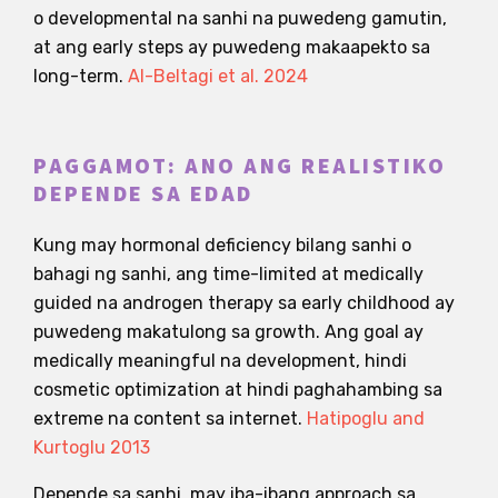
o developmental na sanhi na puwedeng gamutin,
at ang early steps ay puwedeng makaapekto sa
long-term.
Al-Beltagi et al. 2024
PAGGAMOT: ANO ANG REALISTIKO
DEPENDE SA EDAD
Kung may hormonal deficiency bilang sanhi o
bahagi ng sanhi, ang time-limited at medically
guided na androgen therapy sa early childhood ay
puwedeng makatulong sa growth. Ang goal ay
medically meaningful na development, hindi
cosmetic optimization at hindi paghahambing sa
extreme na content sa internet.
Hatipoglu and
Kurtoglu 2013
Depende sa sanhi, may iba-ibang approach sa