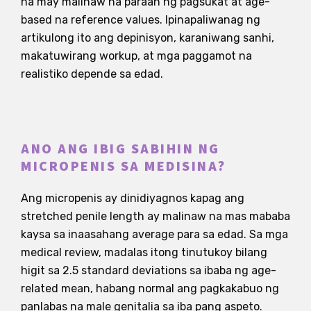
na may malinaw na paraan ng pagsukat at age-
based na reference values. Ipinapaliwanag ng
artikulong ito ang depinisyon, karaniwang sanhi,
makatuwirang workup, at mga paggamot na
realistiko depende sa edad.
ANO ANG IBIG SABIHIN NG
MICROPENIS SA MEDISINA?
Ang micropenis ay dinidiyagnos kapag ang
stretched penile length ay malinaw na mas mababa
kaysa sa inaasahang average para sa edad. Sa mga
medical review, madalas itong tinutukoy bilang
higit sa 2.5 standard deviations sa ibaba ng age-
related mean, habang normal ang pagkakabuo ng
panlabas na male genitalia sa iba pang aspeto.