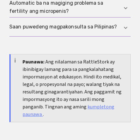
ang depinisyon. Mas makatuwiran ang tamang
Automatic ba na magiging problema sa
Hindi automatic. Mas malawak ang seksuwalidad
diagnostic evaluation para hanapin ang treatable
fertility ang micropenis?
kaysa penetrasyon, at ang satisfaction ay
na sanhi.
madalas mas nakadepende sa arousal,
Hindi rin. Ang fertility ay pangunahing
Saan puwedeng magpakonsulta sa Pilipinas?
komunikasyon, at praktis na bagay sa inyo kaysa
nakadepende sa function ng testis at sperm
sa sentimetro.
production. Kung hormonal ang sanhi, puwede
Para sa mga bata, karaniwan ang pediatrician
rin nitong maapektuhan ang fertility at dapat i-
ang unang puntahan at puwedeng i-refer sa
evaluate.
pediatric endocrinology o pediatric urology kung
Paunawa:
Ang nilalaman sa RattleStork ay
ibinibigay lamang para sa pangkalahatang
kailangan. Para sa adults, urology ang
impormasyon at edukasyon. Hindi ito medikal,
magandang simula at minsan endocrinology
legal, o propesyonal na payo; walang tiyak na
depende sa hinala.
resultang ginagarantiyahan. Ang paggamit ng
impormasyong ito ay nasa sarili mong
panganib. Tingnan ang aming
kumpletong
paunawa
.