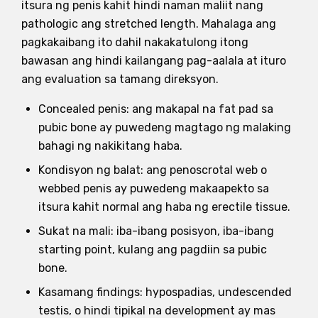
itsura ng penis kahit hindi naman maliit nang
pathologic ang stretched length. Mahalaga ang
pagkakaibang ito dahil nakakatulong itong
bawasan ang hindi kailangang pag-aalala at ituro
ang evaluation sa tamang direksyon.
Concealed penis: ang makapal na fat pad sa
pubic bone ay puwedeng magtago ng malaking
bahagi ng nakikitang haba.
Kondisyon ng balat: ang penoscrotal web o
webbed penis ay puwedeng makaapekto sa
itsura kahit normal ang haba ng erectile tissue.
Sukat na mali: iba-ibang posisyon, iba-ibang
starting point, kulang ang pagdiin sa pubic
bone.
Kasamang findings: hypospadias, undescended
testis, o hindi tipikal na development ay mas