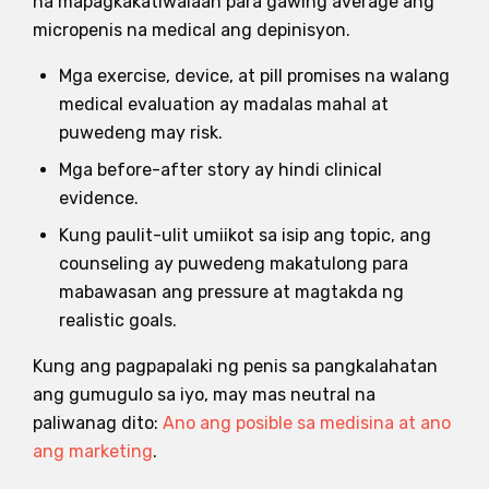
na mapagkakatiwalaan para gawing average ang
micropenis na medical ang depinisyon.
Mga exercise, device, at pill promises na walang
medical evaluation ay madalas mahal at
puwedeng may risk.
Mga before-after story ay hindi clinical
evidence.
Kung paulit-ulit umiikot sa isip ang topic, ang
counseling ay puwedeng makatulong para
mabawasan ang pressure at magtakda ng
realistic goals.
Kung ang pagpapalaki ng penis sa pangkalahatan
ang gumugulo sa iyo, may mas neutral na
paliwanag dito:
Ano ang posible sa medisina at ano
ang marketing
.