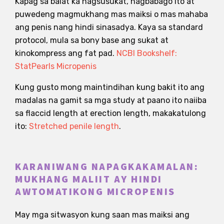
Kapag sa balat ka nagsusukat, nagbabago ito at
puwedeng magmukhang mas maiksi o mas mahaba
ang penis nang hindi sinasadya. Kaya sa standard
protocol, mula sa bony base ang sukat at
kinokompress ang fat pad.
NCBI Bookshelf:
StatPearls Micropenis
Kung gusto mong maintindihan kung bakit ito ang
madalas na gamit sa mga study at paano ito naiiba
sa flaccid length at erection length, makakatulong
ito:
Stretched penile length
.
KARANIWANG NAPAGKAKAMALAN:
MUKHANG MALIIT AY HINDI
AWTOMATIKONG MICROPENIS
May mga sitwasyon kung saan mas maiksi ang