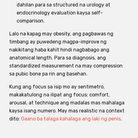
dahilan para sa structured na urology at
endocrinology evaluation kaysa self-
comparison.
Lalo na kapag may obesity, ang pagbawas ng
timbang ay puwedeng magpa-improve ng
nakikitang haba kahit hindi nagbabago ang
anatomical length. Para sa diagnosis, ang
standardized measurement na may compression
sa pubic bone pa rin ang basehan.
Kung ang focus sa isip mo ay sentimetro,
makakatulong na ilipat ang focus: comfort,
arousal, at technique ang madalas mas mahalaga
kaysa isang numero. May mas realistic na context
dito:
Gaano ba talaga kahalaga ang laki ng penis
.