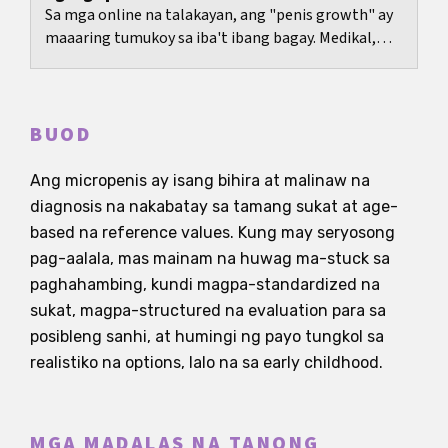
Sa mga online na talakayan, ang "penis growth" ay
maaaring tumukoy sa iba't ibang bagay. Medikal,
ang paglaki na pinag-uusapan ay kadalasang...
BUOD
Ang micropenis ay isang bihira at malinaw na
diagnosis na nakabatay sa tamang sukat at age-
based na reference values. Kung may seryosong
pag-aalala, mas mainam na huwag ma-stuck sa
paghahambing, kundi magpa-standardized na
sukat, magpa-structured na evaluation para sa
posibleng sanhi, at humingi ng payo tungkol sa
realistiko na options, lalo na sa early childhood.
MGA MADALAS NA TANONG