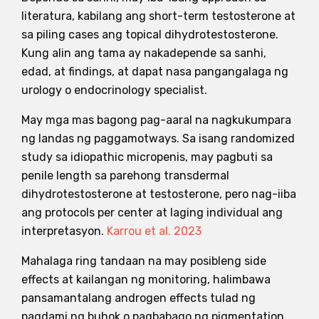
literatura, kabilang ang short-term testosterone at
sa piling cases ang topical dihydrotestosterone.
Kung alin ang tama ay nakadepende sa sanhi,
edad, at findings, at dapat nasa pangangalaga ng
urology o endocrinology specialist.
May mga mas bagong pag-aaral na nagkukumpara
ng landas ng paggamotways. Sa isang randomized
study sa idiopathic micropenis, may pagbuti sa
penile length sa parehong transdermal
dihydrotestosterone at testosterone, pero nag-iiba
ang protocols per center at laging individual ang
interpretasyon.
Karrou et al. 2023
Mahalaga ring tandaan na may posibleng side
effects at kailangan ng monitoring, halimbawa
pansamantalang androgen effects tulad ng
pagdami ng buhok o pagbabago ng pigmentation.