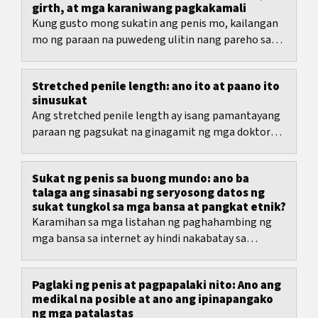
girth, at mga karaniwang pagkakamali
Kung gusto mong sukatin ang penis mo, kailangan
mo ng paraan na puwedeng ulitin nang pareho sa
bawat sukat. Dito makukuha mo ang malinaw na
gabay...
Stretched penile length: ano ito at paano ito
sinusukat
Ang stretched penile length ay isang pamantayang
paraan ng pagsukat na ginagamit ng mga doktor
kapag kailangan nila ng numero na mas madaling...
Sukat ng penis sa buong mundo: ano ba
talaga ang sinasabi ng seryosong datos ng
sukat tungkol sa mga bansa at pangkat etnik?
Karamihan sa mga listahan ng paghahambing ng
mga bansa sa internet ay hindi nakabatay sa
medikal na pagsukat, kundi sa self-report, maliliit
na...
Paglaki ng penis at pagpapalaki nito: Ano ang
medikal na posible at ano ang ipinapangako
ng mga patalastas