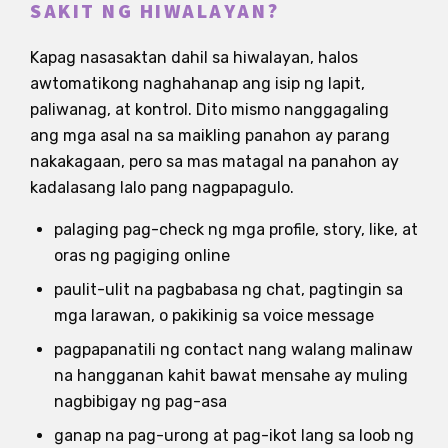
SAKIT NG HIWALAYAN?
Kapag nasasaktan dahil sa hiwalayan, halos
awtomatikong naghahanap ang isip ng lapit,
paliwanag, at kontrol. Dito mismo nanggagaling
ang mga asal na sa maikling panahon ay parang
nakakagaan, pero sa mas matagal na panahon ay
kadalasang lalo pang nagpapagulo.
palaging pag-check ng mga profile, story, like, at
oras ng pagiging online
paulit-ulit na pagbabasa ng chat, pagtingin sa
mga larawan, o pakikinig sa voice message
pagpapanatili ng contact nang walang malinaw
na hangganan kahit bawat mensahe ay muling
nagbibigay ng pag-asa
ganap na pag-urong at pag-ikot lang sa loob ng