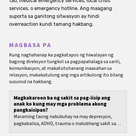
tao, medical emergency services, local crisis
services, o emergency hotline. Ang maagang
suporta sa ganitong sitwasyon ay hindi
overreaction kundi tamang hakbang.
MAGBASA PA
Kung naghahanap ka pagkatapos ng hiwalayan ng
bagong direksyon tungkol sa pagpapahalaga sa sarili,
komunikasyon, at makatotohanang inaasahan sa
relasyon, makakatulong ang mga artikulong ito bilang
susunod na hakbang.
Magkakaroon ba ng sakit sa pag-iisip ang
anak ko kung may mga problema akong
pangkaisipan?
Maraming taong nabubuhay na may depresyon,
pagkabalisa, ADHD, trauma o malubhang sakit sa
pag-iisip ang nakakakilala sa tanong na ito: Paano