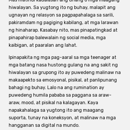
hiwalayan. Sa yugtong ito ng buhay, malapit ang
ugnayan ng relasyon sa pagpapahalaga sa sarili,
pakiramdam ng pagiging kabilang, at mga larawan
ng hinaharap. Kasabay nito, mas pinapatingkad at
pinapahirap balewalain ng social media, mga
kaibigan, at paaralan ang lahat.
Ipinapakita ng mga pag-aaral sa mga teenager at
mga batang nasa hustong gulang na ang sakit ng
hiwalayan sa grupong ito ay puwedeng malinaw na
makaapekto sa emosyonal, pisikal, at panlipunang
bahagi ng buhay. Lalo na ang rumination ay
puwedeng humila pababa sa paggana sa araw-
araw, mood, at pisikal na kalagayan. Kaya
napakahalaga sa yugtong ito ang maagang
suporta, tunay na koneksyon, at malinaw na mga
hangganan sa digital na mundo.