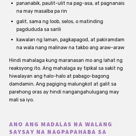
pananabik, paulit-ulit na pag-asa, at pagnanais
na may masalba pa rin
galit, sama ng loob, selos, o matinding
pagdududa sa sarili
kawalan ng laman, pagkapagod, at pakiramdam
na wala nang malinaw na takbo ang araw-araw
Hindi mahalaga kung maranasan mo ang lahat ng
reaksyong ito. Ang mahalaga ay tipikal sa sakit ng
hiwalayan ang halo-halo at pabago-bagong
damdamin. Ang pagiging malungkot at galit sa
parehong oras ay hindi nangangahulugang may
mali sa iyo.
ANO ANG MADALAS NA WALANG
SAYSAY NA NAGPAPAHABA SA