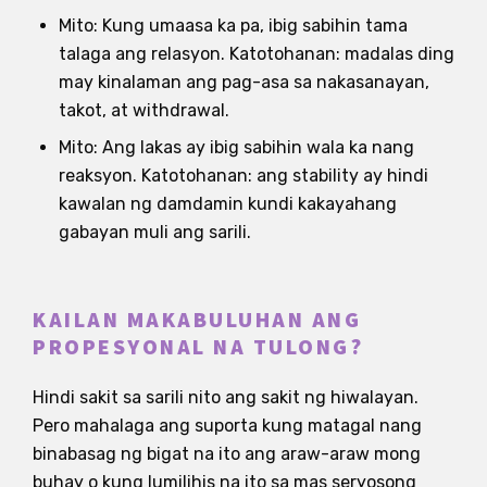
Mito: Kung umaasa ka pa, ibig sabihin tama
talaga ang relasyon. Katotohanan: madalas ding
may kinalaman ang pag-asa sa nakasanayan,
takot, at withdrawal.
Mito: Ang lakas ay ibig sabihin wala ka nang
reaksyon. Katotohanan: ang stability ay hindi
kawalan ng damdamin kundi kakayahang
gabayan muli ang sarili.
KAILAN MAKABULUHAN ANG
PROPESYONAL NA TULONG?
Hindi sakit sa sarili nito ang sakit ng hiwalayan.
Pero mahalaga ang suporta kung matagal nang
binabasag ng bigat na ito ang araw-araw mong
buhay o kung lumilihis na ito sa mas seryosong