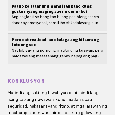
kung...
Paano ko tatanungin ang isang tao kung
gusto niyang maging sperm donor ko?
Ang paglapit sa isang tao bilang posibleng sperm
donor ay emosyonal, sensitibo at kadalasang puno
ng kawalan ng katiyakan.
Porno at realidad: ano talaga ang hitsura ng
totoong sex
Nagbibigay ang porno ng matitinding larawan, pero
halos walang maaasahang gabay. Kapag ang pag-
unawa sa sekswalidad ay galing lalo sa maiikling...
KONKLUSYON
Matindi ang sakit ng hiwalayan dahil hindi lang
isang tao ang nawawala kundi madalas pati
seguridad, nakasanayang ritmo, at mga larawan ng
hinaharap. Karaniwan, hindi malaking galaw ang