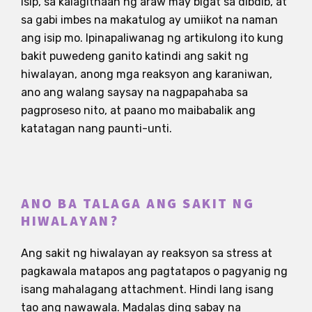
isip, sa kalagitnaan ng araw may bigat sa dibdib, at
sa gabi imbes na makatulog ay umiikot na naman
ang isip mo. Ipinapaliwanag ng artikulong ito kung
bakit puwedeng ganito katindi ang sakit ng
hiwalayan, anong mga reaksyon ang karaniwan,
ano ang walang saysay na nagpapahaba sa
pagproseso nito, at paano mo maibabalik ang
katatagan nang paunti-unti.
ANO BA TALAGA ANG SAKIT NG
HIWALAYAN?
Ang sakit ng hiwalayan ay reaksyon sa stress at
pagkawala matapos ang pagtatapos o pagyanig ng
isang mahalagang attachment. Hindi lang isang
tao ang nawawala. Madalas ding sabay na