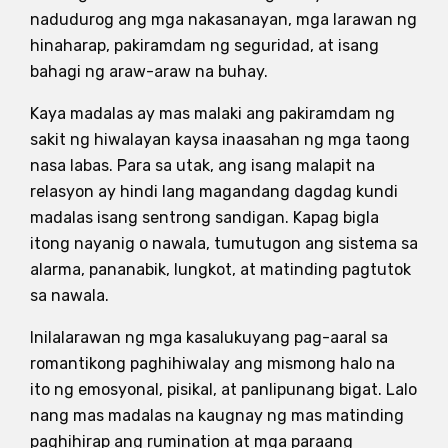
nadudurog ang mga nakasanayan, mga larawan ng
hinaharap, pakiramdam ng seguridad, at isang
bahagi ng araw-araw na buhay.
Kaya madalas ay mas malaki ang pakiramdam ng
sakit ng hiwalayan kaysa inaasahan ng mga taong
nasa labas. Para sa utak, ang isang malapit na
relasyon ay hindi lang magandang dagdag kundi
madalas isang sentrong sandigan. Kapag bigla
itong nayanig o nawala, tumutugon ang sistema sa
alarma, pananabik, lungkot, at matinding pagtutok
sa nawala.
Inilalarawan ng mga kasalukuyang pag-aaral sa
romantikong paghihiwalay ang mismong halo na
ito ng emosyonal, pisikal, at panlipunang bigat. Lalo
nang mas madalas na kaugnay ng mas matinding
paghihirap ang rumination at mga paraang