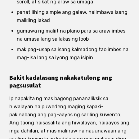
scroll, at sikat ng araw sa umaga
panatilihing simple ang galaw, halimbawa isang
maikling lakad
gumawa ng maliit na plano para sa araw imbes
na umasa lang sa lakas ng loob
makipag-usap sa isang kalmadong tao imbes na
mag-isa lang sa iyong mga isipin
Bakit kadalasang nakakatulong ang
pagsusulat
Ipinapakita ng mas bagong pananaliksik sa
hiwalayan na puwedeng maging kapaki-
pakinabang ang pag-aayos ng sariling kuwento.
Ang taong naisasalita ang hiwalayan, naiaayos ang
mga dahilan, at mas malinaw na nauunawaan ang
sariling kuwento ay kadalasang mas malinaw ding