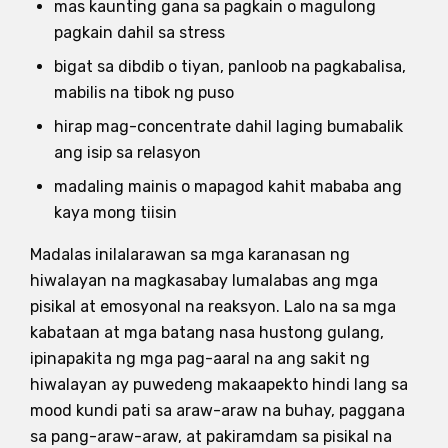
mas kaunting gana sa pagkain o magulong
pagkain dahil sa stress
bigat sa dibdib o tiyan, panloob na pagkabalisa,
mabilis na tibok ng puso
hirap mag-concentrate dahil laging bumabalik
ang isip sa relasyon
madaling mainis o mapagod kahit mababa ang
kaya mong tiisin
Madalas inilalarawan sa mga karanasan ng
hiwalayan na magkasabay lumalabas ang mga
pisikal at emosyonal na reaksyon. Lalo na sa mga
kabataan at mga batang nasa hustong gulang,
ipinapakita ng mga pag-aaral na ang sakit ng
hiwalayan ay puwedeng makaapekto hindi lang sa
mood kundi pati sa araw-araw na buhay, paggana
sa pang-araw-araw, at pakiramdam sa pisikal na