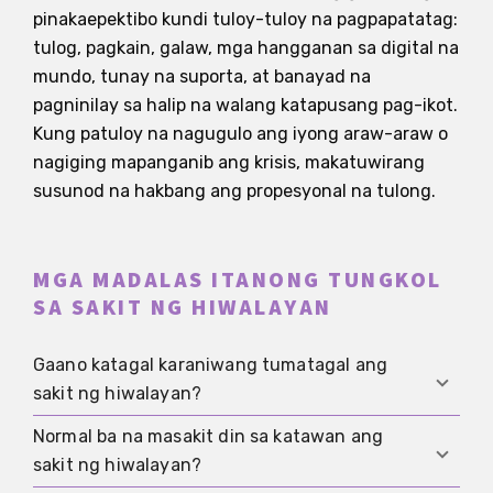
pinakaepektibo kundi tuloy-tuloy na pagpapatatag:
tulog, pagkain, galaw, mga hangganan sa digital na
mundo, tunay na suporta, at banayad na
pagninilay sa halip na walang katapusang pag-ikot.
Kung patuloy na nagugulo ang iyong araw-araw o
nagiging mapanganib ang krisis, makatuwirang
susunod na hakbang ang propesyonal na tulong.
MGA MADALAS ITANONG TUNGKOL
SA SAKIT NG HIWALAYAN
Gaano katagal karaniwang tumatagal ang
sakit ng hiwalayan?
Normal ba na masakit din sa katawan ang
Iba-iba ito nang malaki. Para sa marami,
sakit ng hiwalayan?
kapansin-pansing gumagaan ito pagkalipas ng