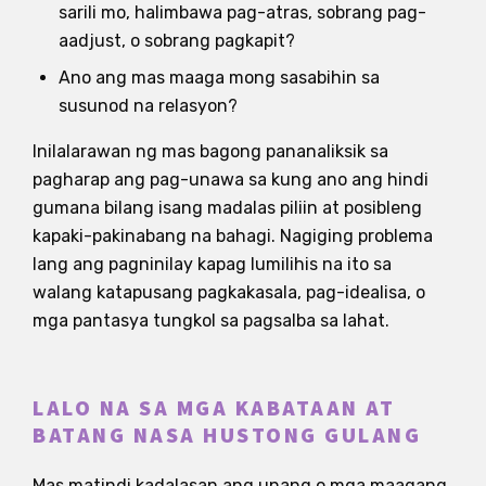
sarili mo, halimbawa pag-atras, sobrang pag-
aadjust, o sobrang pagkapit?
Ano ang mas maaga mong sasabihin sa
susunod na relasyon?
Inilalarawan ng mas bagong pananaliksik sa
pagharap ang pag-unawa sa kung ano ang hindi
gumana bilang isang madalas piliin at posibleng
kapaki-pakinabang na bahagi. Nagiging problema
lang ang pagninilay kapag lumilihis na ito sa
walang katapusang pagkakasala, pag-idealisa, o
mga pantasya tungkol sa pagsalba sa lahat.
LALO NA SA MGA KABATAAN AT
BATANG NASA HUSTONG GULANG
Mas matindi kadalasan ang unang o mga maagang