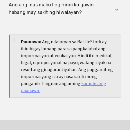
kung nadadagdagan ito ng kawalan ng pag-asa,
Ano ang mas mabuting hindi ko gawin
social media, at malinaw na proteksyon sa tulog.
Oo. Tipikal sa sakit ng hiwalayan ang halo-halo at
matinding takot, o isip ng pananakit sa sarili. Sa
habang may sakit ng hiwalayan?
pabago-bagong damdamin. Hindi nito
ganoong sitwasyon, napakahalaga ng suporta
ipinapakitang kulang ka sa maturity o magulo,
mula sa mga pinagkakatiwalaang tao at
Sa karamihan ng kaso, ang tuloy-tuloy na pag-
kundi na maraming reaksyon ng attachment ang
propesyonal.
check ng profile, walang katapusang pagbabasa
sabay-sabay na tumatakbo.
ng lumang chat, contact nang walang malinaw
Paunawa:
Ang nilalaman sa RattleStork ay
ibinibigay lamang para sa pangkalahatang
na hangganan, alak bilang pangunahing paraan,
impormasyon at edukasyon. Hindi ito medikal,
at ganap na pag-iisa ay mas nagpapalala ng
legal, o propesyonal na payo; walang tiyak na
sitwasyon kaysa lumulutas dito.
resultang ginagarantiyahan. Ang paggamit ng
impormasyong ito ay nasa sarili mong
panganib. Tingnan ang aming
kumpletong
paunawa
.