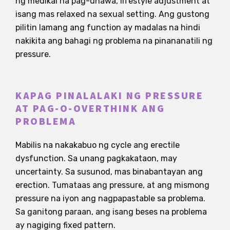
ng medikal na pag-unawa, lifestyle adjustment at
isang mas relaxed na sexual setting. Ang gustong
pilitin lamang ang function ay madalas na hindi
nakikita ang bahagi ng problema na pinananatili ng
pressure.
KAPAG PINALALAKI NG PRESSURE
AT PAG-O-OVERTHINK ANG
PROBLEMA
Mabilis na nakakabuo ng cycle ang erectile
dysfunction. Sa unang pagkakataon, may
uncertainty. Sa susunod, mas binabantayan ang
erection. Tumataas ang pressure, at ang mismong
pressure na iyon ang nagpapastable sa problema.
Sa ganitong paraan, ang isang beses na problema
ay nagiging fixed pattern.