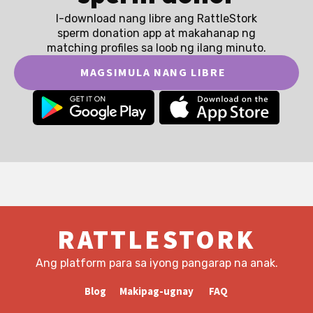
I-download nang libre ang RattleStork
sperm donation app at makahanap ng
matching profiles sa loob ng ilang minuto.
MAGSIMULA NANG LIBRE
RATTLESTORK
Ang platform para sa iyong pangarap na anak.
Blog
Makipag-ugnay
FAQ