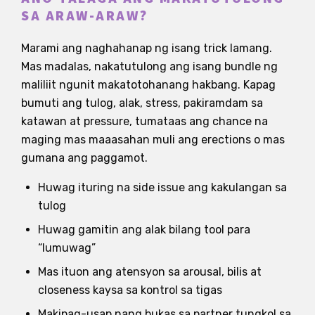
SA ARAW-ARAW?
Marami ang naghahanap ng isang trick lamang.
Mas madalas, nakatutulong ang isang bundle ng
maliliit ngunit makatotohanang hakbang. Kapag
bumuti ang tulog, alak, stress, pakiramdam sa
katawan at pressure, tumataas ang chance na
maging mas maaasahan muli ang erections o mas
gumana ang paggamot.
Huwag ituring na side issue ang kakulangan sa
tulog
Huwag gamitin ang alak bilang tool para
“lumuwag”
Mas ituon ang atensyon sa arousal, bilis at
closeness kaysa sa kontrol sa tigas
Makipag-usap nang bukas sa partner tungkol sa