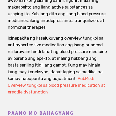
awtomatikong sila ang sanhi, ngunit maaaring
makaapekto ang ilang active substances sa
usaping ito. Kabilang dito ang ilang blood pressure
medicines, ilang antidepressants, tranquilizers at
hormonal therapies.
Ipinapakita ng kasalukuyang overview tungkol sa
antihypertensive medication ang isang nuanced
na larawan: hindi lahat ng blood pressure medicine
ay pareho ang epekto, at maling hakbang ang
basta sariling itigil ang gamot. Kung may hinala
kang may koneksyon, dapat laging sa medikal na
kamay napupunta ang adjustment.
PubMed:
Overview tungkol sa blood pressure medication at
erectile dysfunction
PAANO MO BAHAGYANG