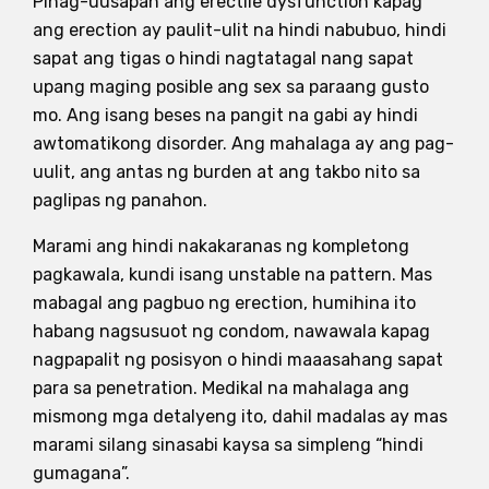
Pinag-uusapan ang erectile dysfunction kapag
ang erection ay paulit-ulit na hindi nabubuo, hindi
sapat ang tigas o hindi nagtatagal nang sapat
upang maging posible ang sex sa paraang gusto
mo. Ang isang beses na pangit na gabi ay hindi
awtomatikong disorder. Ang mahalaga ay ang pag-
uulit, ang antas ng burden at ang takbo nito sa
paglipas ng panahon.
Marami ang hindi nakakaranas ng kompletong
pagkawala, kundi isang unstable na pattern. Mas
mabagal ang pagbuo ng erection, humihina ito
habang nagsusuot ng condom, nawawala kapag
nagpapalit ng posisyon o hindi maaasahang sapat
para sa penetration. Medikal na mahalaga ang
mismong mga detalyeng ito, dahil madalas ay mas
marami silang sinasabi kaysa sa simpleng “hindi
gumagana”.