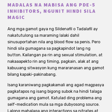
MADALAS NA MABISA ANG PDE-5
INHIBITORS, NGUNIT HINDI SILA
MAGIC
Ang mga gamot gaya ng Sildenafil o Tadalafil ay
nakatutulong sa maraming lalaki dahil
sinusuportahan nila ang blood flow sa penis. Pero
hindi sila gumagana sa pagkapindot lang ng
button. Kailangan pa rin ang sexual stimulation, at
nakaaapekto rin ang timing, pagkain, alak at ang
kabuuang sitwasyon kung mararanasan ang gamot
bilang kapaki-pakinabang.
Isang karaniwang pagkakamali ang agad magpasya
pagkatapos ng isang bigong subok na hindi talaga
gumagana ang gamot. Katulad ding problema ang
self-medication mula sa mga dubyosong source.
Lalong mahalaga ang interactions sa nitrates at