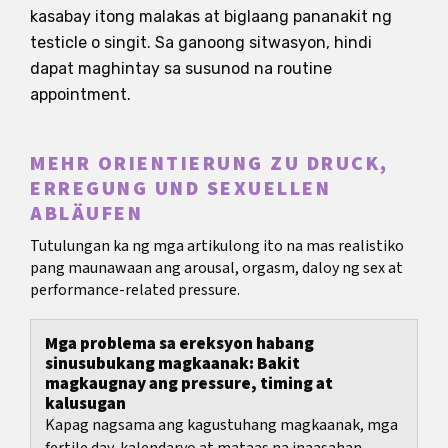
kasabay itong malakas at biglaang pananakit ng
testicle o singit. Sa ganoong sitwasyon, hindi
dapat maghintay sa susunod na routine
appointment.
MEHR ORIENTIERUNG ZU DRUCK,
ERREGUNG UND SEXUELLEN
ABLÄUFEN
Tutulungan ka ng mga artikulong ito na mas realistiko
pang maunawaan ang arousal, orgasm, daloy ng sex at
performance-related pressure.
Mga problema sa ereksyon habang
sinusubukang magkaanak: Bakit
magkaugnay ang pressure, timing at
kalusugan
Kapag nagsama ang kagustuhang magkaanak, mga