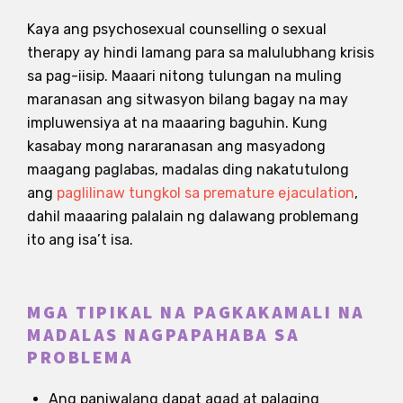
Kaya ang psychosexual counselling o sexual
therapy ay hindi lamang para sa malulubhang krisis
sa pag-iisip. Maaari nitong tulungan na muling
maranasan ang sitwasyon bilang bagay na may
impluwensiya at na maaaring baguhin. Kung
kasabay mong nararanasan ang masyadong
maagang paglabas, madalas ding nakatutulong
ang
paglilinaw tungkol sa premature ejaculation
,
dahil maaaring palalain ng dalawang problemang
ito ang isa’t isa.
MGA TIPIKAL NA PAGKAKAMALI NA
MADALAS NAGPAPAHABA SA
PROBLEMA
Ang paniwalang dapat agad at palaging