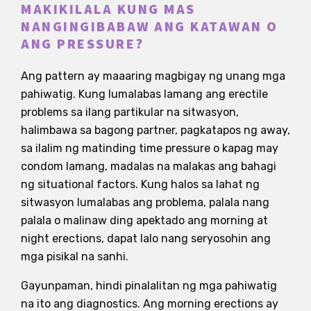
MAKIKILALA KUNG MAS
NANGINGIBABAW ANG KATAWAN O
ANG PRESSURE?
Ang pattern ay maaaring magbigay ng unang mga
pahiwatig. Kung lumalabas lamang ang erectile
problems sa ilang partikular na sitwasyon,
halimbawa sa bagong partner, pagkatapos ng away,
sa ilalim ng matinding time pressure o kapag may
condom lamang, madalas na malakas ang bahagi
ng situational factors. Kung halos sa lahat ng
sitwasyon lumalabas ang problema, palala nang
palala o malinaw ding apektado ang morning at
night erections, dapat lalo nang seryosohin ang
mga pisikal na sanhi.
Gayunpaman, hindi pinalalitan ng mga pahiwatig
na ito ang diagnostics. Ang morning erections ay