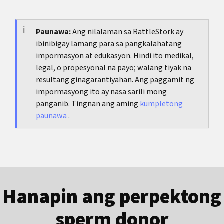
mga gamot sa sarili at mag-book ng workup
Kapag ang isang masakit na erection ay
ninyong hahawakan, madalas ding makatutulong
kapag nagpapatuloy ang problema.
tumatagal nang ilang oras o kapag may malakas
ang
aming overview ng sexual na daloy nang
at biglaang pananakit ng testicle o singit. Sa
Paunawa:
Ang nilalaman sa RattleStork ay
walang performance pressure
.
ibinibigay lamang para sa pangkalahatang
ganoong sitwasyon, dapat kaagad humingi ng
impormasyon at edukasyon. Hindi ito medikal,
medikal na tulong.
legal, o propesyonal na payo; walang tiyak na
resultang ginagarantiyahan. Ang paggamit ng
impormasyong ito ay nasa sarili mong
panganib. Tingnan ang aming
kumpletong
paunawa
.
Hanapin ang perpektong
sperm donor