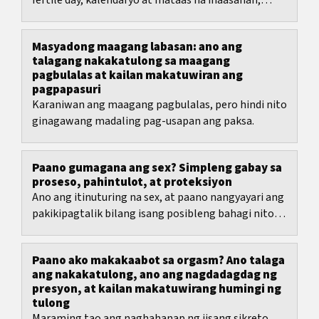
fertile day, kalendaryo at mataas na inaasahan,
mabilis na nagiging tungkulin ang sex sa halip na...
Masyadong maagang labasan: ano ang
talagang nakakatulong sa maagang
pagbulalas at kailan makatuwiran ang
pagpapasuri
Karaniwan ang maagang pagbulalas, pero hindi nito
ginagawang madaling pag-usapan ang paksa.
Paano gumagana ang sex? Simpleng gabay sa
proseso, pahintulot, at proteksiyon
Ano ang itinuturing na sex, at paano nangyayari ang
pakikipagtalik bilang isang posibleng bahagi nito sa
totoong buhay?
Paano ako makakaabot sa orgasm? Ano talaga
ang nakakatulong, ano ang nagdadagdag ng
presyon, at kailan makatuwirang humingi ng
tulong
Maraming tao ang naghahanap ng iisang sikreto