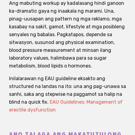
Ang mabuting workup ay kadalasang hindi ganoon
ka-dramatic gaya ng inaakala ng marami. Una,
pinag-uusapan ang pattern ng mga reklamo, mga
kasabay na sakit, gamot, lifestyle at mga posibleng
senyales ng babalas. Pagkatapos, depende sa
sitwasyon, susunod ang physical examination,
blood pressure measurement at minsan ilang
laboratory values, halimbawa para sa sugar
metabolism, blood lipids o hormones.
Inilalarawan ng EAU guideline eksakto ang
structured na landas na ito: una ang pag-unawa sa
sanhi, saka ang stepwise na paggamot sa halip na
blind na quick fix.
EAU Guidelines: Management of
erectile dysfunction
ANO TALAGA ANG MAKATUTULONG