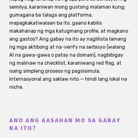
semilya, karaniwan mong gustong malaman kung:
gumagana ba talaga ang platforma,
mapagkakatiwalaan ba ito, gaano kabilis
makahanap ng mga katugmang profile, at magkano
ang gastos? Ang gabay na ito ay naglilista lamang
ng mga aktibong at na-verify na serbisyo (walang
AI na gawa-gawa o patay na domain), nagbibigay
ng malinaw na checklist, karaniwang red flag, at
isang simpleng proseso ng pagsisimula.
Internasyonal ang saklaw nito — hindi lang lokal na
niche.
ANO ANG AASAHAN MO SA GABAY
NA ITO?