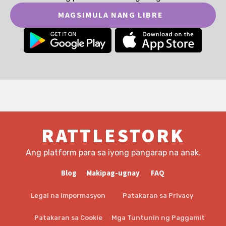
MAGSIMULA NANG LIBRE
RATTLESTORK
Ang platform para sa iyong pangarap na anak.
Blog
Makipag-ugnay
FAQ
Legal na Impormasyon
Patakaran sa Privacy
Patakaran sa Cookie
Mga Tuntunin ng Paggamit