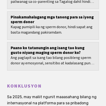
paliwanag sa co-parenting sa Tagalog dahil hindi
laging may iisang direktang salin para rito.
Pinakamahalagang mga tanong para sa iyong
sperm donor
Kapag pumipili ka ng sperm donor, hindi sapat ang
basta magandang pakiramdam.
Paano ko tatanungin ang isang tao kung
gusto niyang maging sperm donor ko?
Ang paglapit sa isang tao bilang posibleng sperm
donor ay emosyonal, sensitibo at kadalasang puno
ng kawalan ng katiyakan.
KONKLUSYON
Sa 2025, may maliit ngunit maaasahang bilang ng
internasyonal na platforma para sa pribadong