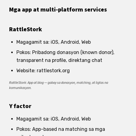
Mga app at multi-platform services
RattleStork
Magagamit sa: iOS, Android, Web
Pokos: Pribadong donasyon (known donor),
transparent na profile, direktang chat
Website: rattlestork.org
RattleStork: App at blog — gabay sa donasyon, matching, at ligtas na
komunikasyon.
Y factor
Magagamit sa: iOS, Android, Web
Pokos: App-based na matching sa mga