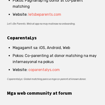
Pokos: Paghanap ng donor at co-parent
matching
Website:
letsbeparents.com
Let’s Be Parents: Web at app na may malinaw na onboarding.
CoparentaLys
Magagamit sa: iOS, Android, Web
Pokos: Co-parenting at donor matching na may
internasyonal na pokus
Website:
coparentalys.com
CoparentaLys: Global matching para sa mga co-parent at known donor.
Mga web community at forum