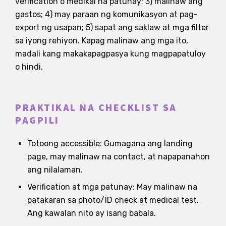
verification o medikal na patunay; 3) malinaw ang
gastos; 4) may paraan ng komunikasyon at pag-
export ng usapan; 5) sapat ang saklaw at mga filter
sa iyong rehiyon. Kapag malinaw ang mga ito,
madali kang makakapagpasya kung magpapatuloy
o hindi.
PRAKTIKAL NA CHECKLIST SA
PAGPILI
Totoong accessible: Gumagana ang landing
page, may malinaw na contact, at napapanahon
ang nilalaman.
Verification at mga patunay: May malinaw na
patakaran sa photo/ID check at medical test.
Ang kawalan nito ay isang babala.