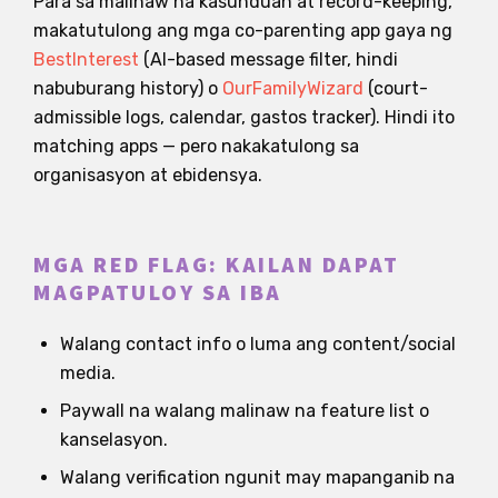
Para sa malinaw na kasunduan at record-keeping,
makatutulong ang mga co-parenting app gaya ng
BestInterest
(AI-based message filter, hindi
nabuburang history) o
OurFamilyWizard
(court-
admissible logs, calendar, gastos tracker). Hindi ito
matching apps — pero nakakatulong sa
organisasyon at ebidensya.
MGA RED FLAG: KAILAN DAPAT
MAGPATULOY SA IBA
Walang contact info o luma ang content/social
media.
Paywall na walang malinaw na feature list o
kanselasyon.
Walang verification ngunit may mapanganib na