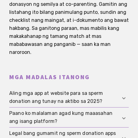
donasyon ng semilya at co-parenting. Gamitin ang
listahang ito bilang panimulang punto, sundin ang
checklist nang maingat, at i-dokumento ang bawat
hakbang. Sa ganitong paraan, mas mabilis kang
makakahanap ng tamang match at mas
mababawasan ang panganib — saan ka man
naroroon.
MGA MADALAS ITANONG
Aling mga app at website para sa sperm
donation ang tunay na aktibo sa 2025?
Paano ko malalaman agad kung maaasahan
Noong 2025, aktibo pa rin ang ilang internasyonal
ang isang platform?
na platform tulad ng sperm donation apps, co-
parenting communities, donor registries, at mga
Legal bang gumamit ng sperm donation apps
Suriin kung may malinaw na contact information,