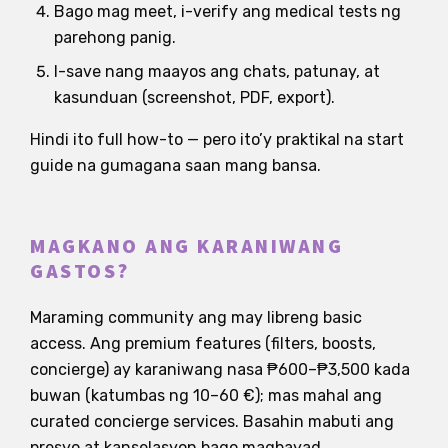
Bago mag meet, i-verify ang medical tests ng
parehong panig.
I-save nang maayos ang chats, patunay, at
kasunduan (screenshot, PDF, export).
Hindi ito full how-to — pero ito’y praktikal na start
guide na gumagana saan mang bansa.
MAGKANO ANG KARANIWANG
GASTOS?
Maraming community ang may libreng basic
access. Ang premium features (filters, boosts,
concierge) ay karaniwang nasa ₱600–₱3,500 kada
buwan (katumbas ng 10–60 €); mas mahal ang
curated concierge services. Basahin mabuti ang
presyo at kanselasyon bago magbayad.