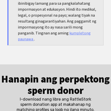
ibinibigay lamang para sa pangkalahatang
ay senyales ng magandang performance ng
impormasyon at edukasyon. Hindi ito medikal,
platform.
legal, o propesyonal na payo; walang tiyak na
resultang ginagarantiyahan. Ang paggamit ng
impormasyong ito ay nasa sarili mong
panganib. Tingnan ang aming
kumpletong
paunawa
.
Hanapin ang perpektong
sperm donor
I-download nang libre ang RattleStork
sperm donation app at makahanap ng
matching profiles sa loob ng ilang minuto.