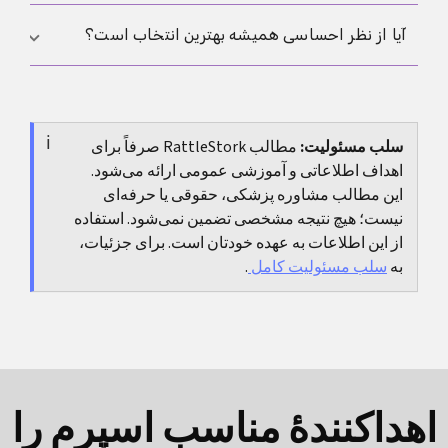
بودن کل مسیر نیست.
نامشخص بودن نقش‌ها، تصمیم دیرهنگام درباره
آیا از نظر احساسی همیشه بهترین انتخاب است؟
اهداکننده، برآورد کم از زمان و هزینه و مدیریت ضعیف
مدارک.
نه همیشه. مهم این است که هم از نظر پزشکی و هم از
نظر زندگی روزمره برای هر دو نفر مناسب باشد.
سلب مسئولیت:
مطالب RattleStork صرفاً برای
اهداف اطلاعاتی و آموزشی عمومی ارائه می‌شود.
این مطالب مشاوره پزشکی، حقوقی یا حرفه‌ای
نیست؛ هیچ نتیجه مشخصی تضمین نمی‌شود. استفاده
از این اطلاعات به عهده خودتان است. برای جزئیات،
به
سلب مسئولیت کامل
.
اهداکنندهٔ مناسب اسپرم را