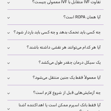
تفاوت IVF متقابل با IVF معمولی چیست؟
تفاوت اصلی در تقسیم نقش‌هاست: یک نفر تخمک
آیا همان ROPA است؟
می‌دهد و نفر دیگر باردار می‌شود. مراحل پزشکی پایه
مشابه‌اند.
بله. ROPA نام دیگری برای همین ایده است.
چه کسی باید تخمک بدهد و چه کسی باید باردار شود؟
تصمیم باید بر اساس خواسته، سن، ذخیره تخمدان،
آیا هر کدام می‌توانند هر نقشی داشته باشند؟
وضعیت رحم و سلامت عمومی باشد. مقاله
چه کسی
باردار شود
هم کمک می‌کند.
نه لزوماً. هر نقش شرایط پزشکی خاص خود را دارد.
یک سیکل درمان چقدر طول می‌کشد؟
بخش فعال معمولاً چند هفته طول می‌کشد، اما
آیا معمولاً فقط یک جنین منتقل می‌شود؟
بررسی‌های اولیه و انتقال منجمد ممکن است زمان را
طولانی‌تر کنند.
همیشه نه، اما در بسیاری موارد انتقال یک جنین برای
چه آزمایش‌هایی قبل از شروع لازم است؟
کاهش خطرات ترجیح داده می‌شود.
آیا فقط بانک اسپرم ممکن است یا اهداکننده آشنا
سونوگرافی، هورمون‌ها، ذخیره تخمدان، عفونت‌ها و