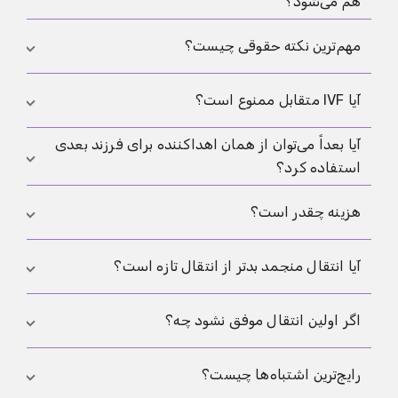
هم می‌شود؟
بررسی داروها از موارد رایج‌اند. مقاله
IVF
هم مفید است.
هر دو ممکن است، اما بررسی پزشکی، مدارک و چارچوب
مهم‌ترین نکته حقوقی چیست؟
حقوقی ضروری‌اند. مقاله
اهدای خصوصی اسپرم
را هم
ببینید.
این‌که مشارکت زیستی و جایگاه حقوقی والدین همیشه
آیا IVF متقابل ممنوع است؟
یکی نیست و باید زودتر روشن شود.
آیا بعداً می‌توان از همان اهداکننده برای فرزند بعدی
این موضوع به کشور و چارچوب حقوقی بستگی دارد و باید
استفاده کرد؟
با مرکز درمانی و مشاور حقوقی بررسی شود.
اغلب بله، اگر موجودی و قواعد این امکان را بدهند، اما
هزینه چقدر است؟
باید زودتر پیگیری شود.
هزینه به کلینیک، داروها و مراحل اضافی بستگی دارد و
آیا انتقال منجمد بدتر از انتقال تازه است؟
باید با برآورد اختصاصی مشخص شود.
نه. در برخی شرایط انتقال منجمد انتخاب منطقی‌تری
اگر اولین انتقال موفق نشود چه؟
است.
در این حالت کیفیت جنین، زمان‌بندی، آندومتر و پروتکل
رایج‌ترین اشتباه‌ها چیست؟
دوباره بررسی می‌شوند. یک بار شکست به معنی اشتباه