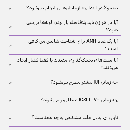
وجود زمان‌بندی خوب، بارداری رخ نمی‌دهد، یا وقتی در
چون مشکلات باروری اغلب فقط به عامل زنانه محدود
معمولاً در ابتدا چه آزمایش‌هایی انجام می‌شود؟
شرح حال، عفونت لگنی، جراحی یا بارداری خارج رحمی
نیستند.
آزمایش مایع منی
زودهنگام در زمان صرفه‌جویی
وجود دارد.
آیا در هر زن باید بلافاصله باز بودن لوله‌ها بررسی
می‌کند و مانع از آن می‌شود که چندین ماه فقط در سمت
معمولاً ابتدا شرح حال کامل، بررسی الگوی چرخه و
شود؟
اشتباه دنبال علت بگردید.
تخمک‌گذاری، سونوگرافی زنان، آزمایش‌های هورمونی
مرتبط و آزمایش زودهنگام مایع منی برای شریک انجام
آیا یک عدد AMH برای شناخت شانس من کافی
نه، به‌طور خودکار نه. بررسی لوله‌ها زمانی به‌ویژه مهم
می‌شود. سپس بر اساس نتایج، گام‌های بعدی به‌صورت
است؟
می‌شود که تاریخچه به آسیب لوله‌ای اشاره داشته باشد،
هدفمند انتخاب می‌شوند، نه اینکه همه آزمایش‌ها یکجا
درمان‌هایی مثل IUI در نظر باشد، یا پس از مراحل نخست
آیا تست‌های تخمک‌گذاری مفیدند یا فقط فشار ایجاد
درخواست شوند.
نه. AMH به تخمین ذخیره تخمدان کمک می‌کند، اما
توضیح معقولی پیدا نشود. ارزیابی خوب یعنی آزمایش
می‌کنند؟
به‌تنهایی نمی‌گوید آیا و چه زمانی بارداری رخ می‌دهد. سن،
هدفمند، نه انجام همه چیز به‌صورت هم‌زمان.
زمان‌بندی، لوله‌ها، رحم و عامل مردانه همچنان مهم‌اند.
اگر می‌خواهید چرخه خود را بهتر بفهمید یا پنجره باروری
چه زمانی IUI بیشتر مطرح می‌شود؟
را محدودتر کنید، می‌توانند مفید باشند. مشکل بیشتر
وقتی پیش می‌آید که ماه‌ها به تنها راهبرد تبدیل شوند و
بیشتر زمانی که لوله‌ها باز باشند، لازم باشد زمان‌بندی بهتر
چه زمانی IVF یا ICSI منطقی‌تر می‌شوند؟
ارزیابی ضروری را به تعویق بیندازند. برای مبانی می‌توانید
شود، و کیفیت اسپرم پس از آماده‌سازی کافی باشد.
تخمک‌گذاری
را ببینید.
توضیح شفاف‌تر را می‌توانید در
IUI
بخوانید.
به‌ویژه وقتی لوله‌ها آسیب بیشتری دیده باشند، چند عامل
ناباروری بدون علت مشخص به چه معناست؟
هم‌زمان وجود داشته باشد، فشار زمانی بالا باشد یا