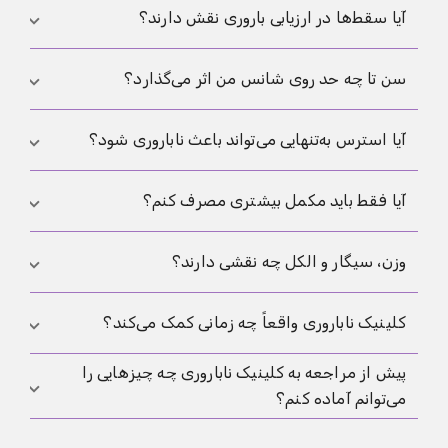
گام‌های ساده‌تر قبلاً موفق نشده باشند. تفاوت‌ها در
IVF
یعنی ارزیابی استاندارد، یک علت روشن واحد را نشان
آیا سقط‌ها در ارزیابی باروری نقش دارند؟
و
ICSI
با جزئیات بیشتر توضیح داده شده‌اند.
نداده است. این به معنای نبود مشکل نیست، بلکه فقط به
این معناست که هیچ یافته اصلی و واضحی دیده نشده
بله. سقط‌های مکرر مسیر ارزیابی را تغییر می‌دهند، چون
سن تا چه حد روی شانس من اثر می‌گذارد؟
است. برای توضیح بیشتر می‌توانید
ناباروری بدون علت
در این حالت سؤال فقط این نیست که چرا بارداری رخ
مشخص
را بخوانید.
نمی‌دهد، بلکه این هم هست که چرا بارداری به‌طور پایدار
اثر آن زیاد است، اما نه مثل کلیدی که در یک تولد خاص
آیا استرس به‌تنهایی می‌تواند باعث ناباروری شود؟
ادامه پیدا نمی‌کند. برای ورود به این موضوع،
سقط
نقطه
ناگهان عوض شود. با افزایش سن، ذخیره تخمدان و
شروع خوبی است.
کیفیت تخمک به‌طور متوسط کاهش می‌یابد و خطر سقط
موضوع به این سادگی نیست. استرس می‌تواند خواب،
آیا فقط باید مکمل بیشتری مصرف کنم؟
بالا می‌رود. برای درک زمینه،
باروری پس از 35 سالگی
را
رابطه جنسی، پایش چرخه و بار درمان را بدتر کند، اما
ببینید.
به‌ندرت به‌تنهایی توضیح می‌دهد که چرا ماه‌ها بارداری رخ
معمولاً نه، اگر این کار بدون هدف روشن انجام شود. اسید
وزن، سیگار و الکل چه نقشی دارند؟
نداده است. اگر همه‌چیز فقط به استرس نسبت داده
فولیک بخشی از آمادگی استاندارد پیش از بارداری است،
شود، ممکن است یک علت قابل درمان از نظر دور بماند.
اما فراتر از آن ابتدا باید مشخص باشد دقیقاً چه مسئله یا
این عوامل می‌توانند بر باروری اثر بگذارند، اما به‌ندرت تمام
کلینیک ناباروری واقعاً چه زمانی کمک می‌کند؟
هدفی وجود دارد. زمان‌بندی خوب یا تشخیص منظم اغلب
توضیح هستند. با این حال، باید از همان ابتدا درباره آنها
از خرید بعدی مفیدتر است.
پیش از مراجعه به کلینیک ناباروری چه چیزهایی را
صحبت شود، چون تغییرات در این زمینه‌ها می‌تواند شانس
وقتی پس از ارزیابی پایه هنوز روشن نیست گام منطقی
می‌توانم آماده کنم؟
بارداری را بهتر کند و درمان را ایمن‌تر سازد. نکته اصلی
بعدی چیست، وقتی فشار زمانی وجود دارد، یا وقتی
داشتن یک برنامه واقع‌بینانه است، نه سرزنش.
روش‌هایی مانند IUI، IVF یا ICSI به‌طور جدی مطرح هستند.
اطلاعات مربوط به چرخه، نتایج قبلی، گزارش‌های جراحی،