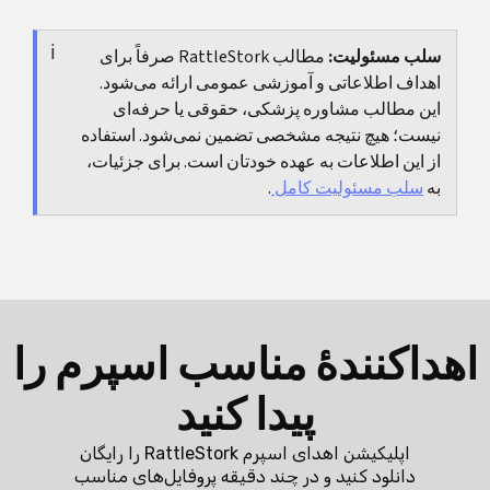
یک کلینیک خوب نباید فقط درمان ارائه کند، بلکه باید
آزمایش‌ها، فهرست داروها و در صورت وجود، یک آزمایش
اولویت‌ها را هم به‌وضوح توضیح دهد.
سلب مسئولیت:
مطالب RattleStork صرفاً برای
نسبتاً جدید مایع منی مفید هستند. به این ترتیب، جلسه
اهداف اطلاعاتی و آموزشی عمومی ارائه می‌شود.
اول معمولاً بسیار مشخص‌تر می‌شود، چون اطلاعات پایه
این مطالب مشاوره پزشکی، حقوقی یا حرفه‌ای
کمتری لازم است بعداً تکمیل شود.
نیست؛ هیچ نتیجه مشخصی تضمین نمی‌شود. استفاده
از این اطلاعات به عهده خودتان است. برای جزئیات،
به
سلب مسئولیت کامل
.
اهداکنندهٔ مناسب اسپرم را
پیدا کنید
اپلیکیشن اهدای اسپرم RattleStork را رایگان
دانلود کنید و در چند دقیقه پروفایل‌های مناسب