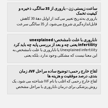
ساعت زیستی زن - باروری از 35 سالگی، ذخیره و
کیفیت تخمک
باروری به‌تدریج تغییر می‌کند: از اوایل دههٔ 30 کاهش
قابل‌اندازه‌گیری شروع می‌شود، از 35 سالگی سرعت
کاهش بیشتر می‌شود و از 40 سالگی این روند
چشمگیرتر...
ناباروری با علت نامشخص: unexplained
infertility یعنی چه و بعد از بررسی پایه چه باید کرد
Unexplained infertility یا ناباروری با علت نامشخص به
این معنا نیست که مشکلی وجود ندارد، بلکه یعنی
بررسی‌های استاندارد هنوز یک علت روشن و واحد را
نشان...
لقاح خارج رحمی: توضیح ساده مراحل IVF، زمان
بندی، درصد موفقیت و هزینه ها
لقاح خارج رحمی که اغلب با نام IVF شناخته می شود، یک
روش پزشکی برای درمان ناباروری با مراحل مشخص
است، اما تصمیم های مهمی هم دارد: انتخاب پروتکل،
زمان...