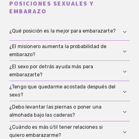
POSICIONES SEXUALES Y
EMBARAZO
¿Qué posición es la mejor para embarazarte?
¿El misionero aumenta la probabilidad de
Según el conocimiento actual, ninguna está
embarazo?
claramente demostrada. Importan más las
relaciones en la ventana fértil y factores como la
¿El sexo por detrás ayuda más para
Se dice a menudo, pero no está claramente
ovulación y la calidad del semen.
embarazarte?
demostrado. Si les resulta cómodo, está bien,
solo que no se ha probado médicamente que sea
¿Tengo que quedarme acostada después del
Tampoco hay una prueba sólida de eso. La
superior.
sexo?
penetración profunda puede sonar lógica, pero la
lógica por sí sola no es evidencia médica.
¿Debo levantar las piernas o poner una
No. Quedarte unos minutos acostada está bien,
almohada bajo las caderas?
pero no se considera un factor decisivo en la
concepción natural.
¿Cuándo es más útil tener relaciones si
Eso es más bien un ritual conocido que un
quiero embarazarme?
método demostrado. Si te tranquiliza,