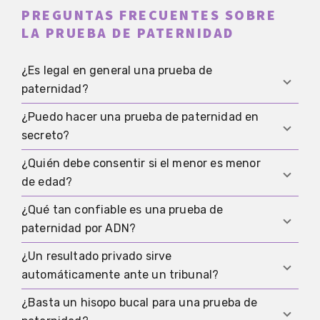
PREGUNTAS FRECUENTES SOBRE
LA PRUEBA DE PATERNIDAD
¿Es legal en general una prueba de
paternidad?
¿Puedo hacer una prueba de paternidad en
En principio sí, pero los requisitos exactos
secreto?
dependen del país y de la situación concreta. En
la mayoría de lugares, el consentimiento y una
¿Quién debe consentir si el menor es menor
Casi nunca es la vía adecuada, porque las
toma de muestras conforme a la norma son
de edad?
muestras obtenidas en secreto generan
esenciales.
enseguida dudas sobre consentimiento,
¿Qué tan confiable es una prueba de
Eso debe revisarse cuidadosamente en el caso
procedencia de la muestra y utilidad posterior.
paternidad por ADN?
concreto antes de la prueba, porque no toda
persona implicada puede consentir por sí sola de
¿Un resultado privado sirve
Si se realiza correctamente, la paternidad puede
forma válida.
automáticamente ante un tribunal?
excluirse de forma muy confiable o respaldarse
con una probabilidad muy alta, pero la atribución
¿Basta un hisopo bucal para una prueba de
No automáticamente, porque en situaciones
segura de la muestra sigue siendo esencial.