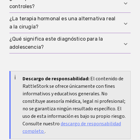
No hay medidas caseras con efecto demostrado.
controles?
El enfoque más eficaz es un seguimiento fiable
con especialista.
¿La terapia hormonal es una alternativa real
Al inicio suelen ser más frecuentes y después
a la cirugía?
más espaciados. El ritmo exacto lo define el
centro tratante según evolución y edad.
¿Qué significa este diagnóstico para la
Generalmente no como solución estándar. Puede
adolescencia?
discutirse en ciertos casos, pero no reemplaza de
forma automática la vía quirúrgica.
Incluso tras corrección, la atención a largo plazo
sigue siendo importante. El seguimiento en
adolescencia ayuda a valorar la evolución de
Descargo de responsabilidad:
El contenido de
RattleStork se ofrece únicamente con fines
forma segura.
informativos y educativos generales. No
constituye asesoría médica, legal ni profesional;
no se garantiza ningún resultado específico. El
uso de esta información es bajo su propio riesgo.
Consulte nuestro
descargo de responsabilidad
completo
.