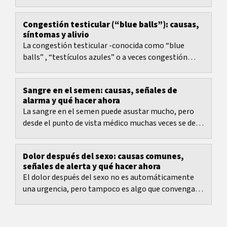
sanguíneos y el conducto deferente. Si se...
Congestión testicular (“blue balls”): causas,
síntomas y alivio
La congestión testicular -conocida como “blue
balls” , “testículos azules” o a veces congestión
seminal - es un dolor sordo o sensación de presión
en...
Sangre en el semen: causas, señales de
alarma y qué hacer ahora
La sangre en el semen puede asustar mucho, pero
desde el punto de vista médico muchas veces se debe
a una irritación o inflamación pasajera.
Dolor después del sexo: causas comunes,
señales de alerta y qué hacer ahora
El dolor después del sexo no es automáticamente
una urgencia, pero tampoco es algo que convenga
seguir minimizando.