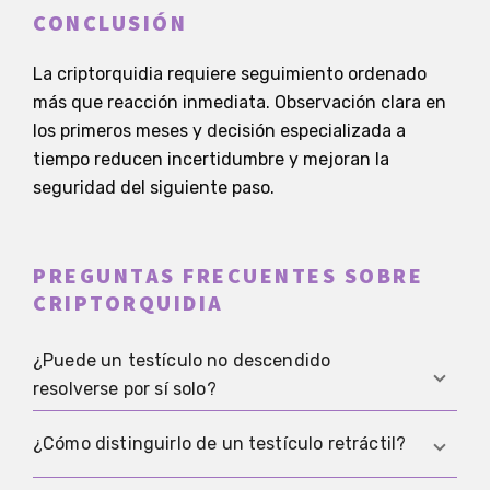
CONCLUSIÓN
La criptorquidia requiere seguimiento ordenado
más que reacción inmediata. Observación clara en
los primeros meses y decisión especializada a
tiempo reducen incertidumbre y mejoran la
seguridad del siguiente paso.
PREGUNTAS FRECUENTES SOBRE
CRIPTORQUIDIA
¿Puede un testículo no descendido
resolverse por sí solo?
Sí, en especial en los primeros meses puede haber
¿Cómo distinguirlo de un testículo retráctil?
mejoría espontánea. Por eso la evolución en el