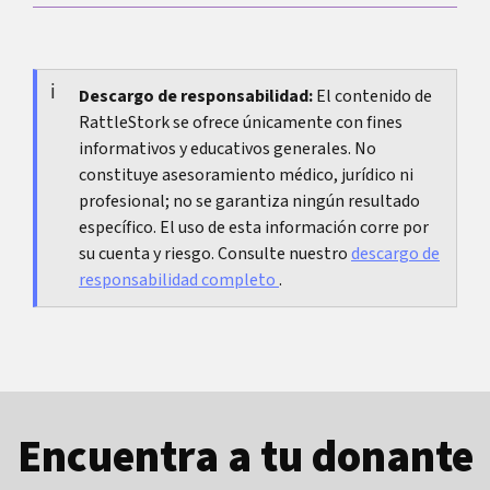
nueva, conviene una valoración médica. Si solo
A veces la diferencia se reduce con el tiempo y a
afecta a un lado, mejor no esperar.
veces se mantiene. Una asimetría leve o incluso
clara puede seguir siendo completamente normal
Descargo de responsabilidad:
El contenido de
RattleStork se ofrece únicamente con fines
también después de la pubertad.
informativos y educativos generales. No
constituye asesoramiento médico, jurídico ni
profesional; no se garantiza ningún resultado
específico. El uso de esta información corre por
su cuenta y riesgo. Consulte nuestro
descargo de
responsabilidad completo
.
Encuentra a tu donante