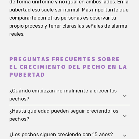
de forma uniforme y no igual en ambos lados. En la
pubertad eso suele ser normal. Más importante que
compararte con otras personas es observar tu
propio proceso y tener claras las señales de alarma
reales.
PREGUNTAS FRECUENTES SOBRE
EL CRECIMIENTO DEL PECHO EN LA
PUBERTAD
¿Cuándo empiezan normalmente a crecer los
pechos?
¿Hasta qué edad pueden seguir creciendo los
El desarrollo mamario suele empezar entre los 8 y
pechos?
los 13 años con pequeños botones mamarios
debajo de la areola. Empezar un poco antes o
El crecimiento más fuerte suele darse en la
¿Los pechos siguen creciendo con 15 años?
después también puede pasar. Lo importante es