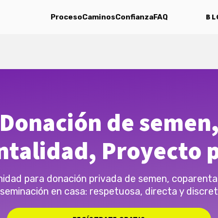
BL
Proceso
Caminos
Confianza
FAQ
Donación de semen
talidad, Proyecto 
idad para donación privada de semen, coparental
nseminación en casa: respetuosa, directa y discret