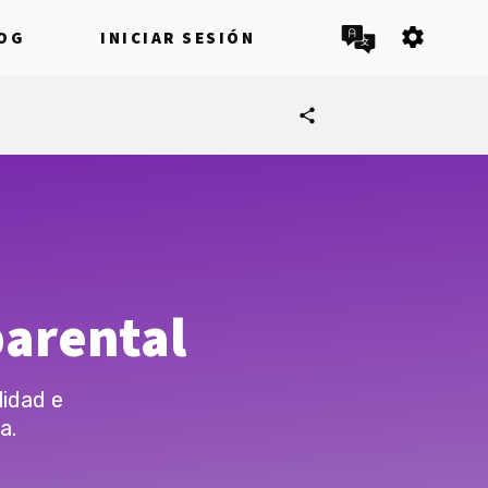
settings
OG
INICIAR SESIÓN
share
,
parental
idad e
a.