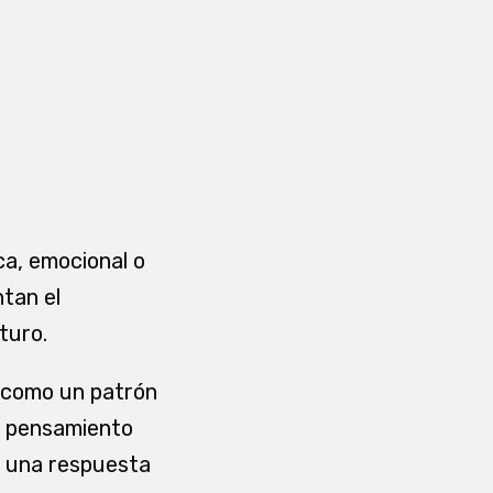
ca, emocional o
tan el
turo.
l como un patrón
n pensamiento
n una respuesta