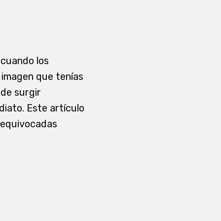
 cuando los
a imagen que tenías
ede surgir
iato. Este artículo
s equivocadas