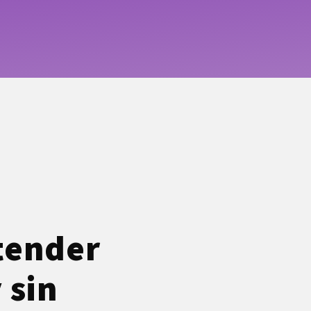
ntender
 sin