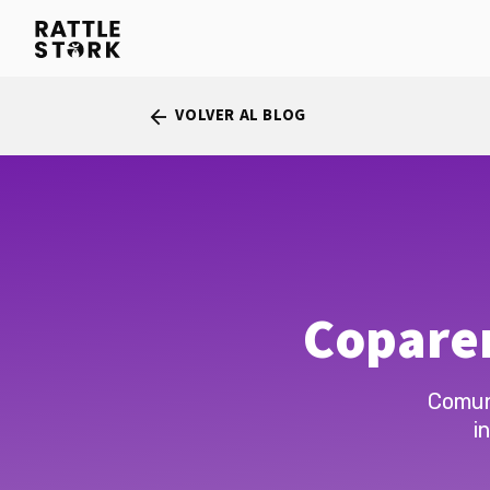
VOLVER AL BLOG
arrow_back
Coparen
Comun
i