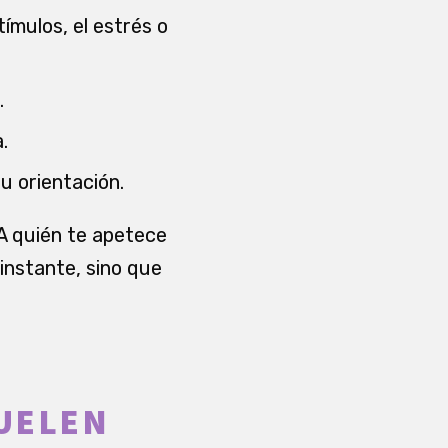
ímulos, el estrés o
.
.
u orientación.
¿A quién te apetece
 instante, sino que
SUELEN