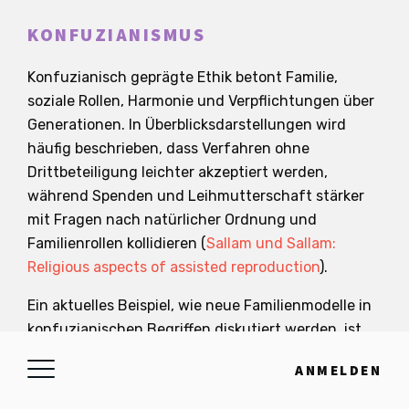
KONFUZIANISMUS
Konfuzianisch geprägte Ethik betont Familie,
soziale Rollen, Harmonie und Verpflichtungen über
Generationen. In Überblicksdarstellungen wird
häufig beschrieben, dass Verfahren ohne
Drittbeteiligung leichter akzeptiert werden,
während Spenden und Leihmutterschaft stärker
mit Fragen nach natürlicher Ordnung und
Familienrollen kollidieren (
Sallam und Sallam:
Religious aspects of assisted reproduction
).
Ein aktuelles Beispiel, wie neue Familienmodelle in
konfuzianischen Begriffen diskutiert werden, ist
die Debatte um ROPA. Dort wird die Technik
ANMELDEN
entlang von Natürlichkeit, kindlicher Pflicht und
sozialer Harmonie analysiert, nicht nur entlang