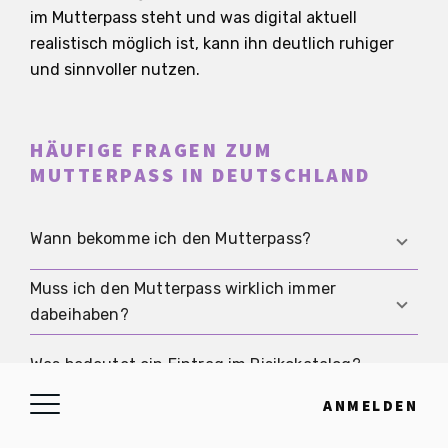
im Mutterpass steht und was digital aktuell
realistisch möglich ist, kann ihn deutlich ruhiger
und sinnvoller nutzen.
HÄUFIGE FRAGEN ZUM
MUTTERPASS IN DEUTSCHLAND
Wann bekomme ich den Mutterpass?
Muss ich den Mutterpass wirklich immer
In der Regel dann, wenn die Schwangerschaft
dabeihaben?
ärztlich festgestellt ist und die Vorsorge beginnt.
Ab diesem Zeitpunkt werden die wichtigen
Ja, möglichst schon. Gerade bei unerwarteten
Was bedeutet ein Eintrag im Risikokatalog?
Befunde im Mutterpass dokumentiert.
Beschwerden, in der Notaufnahme oder in der
ANMELDEN
Geburtsklinik spart ein aktueller Mutterpass Zeit
Nicht automatisch akute Gefahr. Solche Einträge
Wer darf meinen Mutterpass sehen?
und Rückfragen.