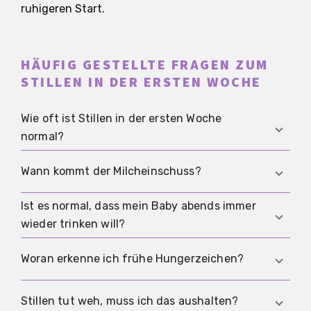
ruhigeren Start.
HÄUFIG GESTELLTE FRAGEN ZUM
STILLEN IN DER ERSTEN WOCHE
Wie oft ist Stillen in der ersten Woche
normal?
Sehr häufiges Stillen ist in der ersten Woche
Wann kommt der Milcheinschuss?
normal, auch in dichten Phasen am Abend oder
in der Nacht, weil sich Milchbildung und Bedarf
Ist es normal, dass mein Baby abends immer
Der Milcheinschuss beginnt häufig zwischen
erst einpendeln.
wieder trinken will?
dem zweiten und vierten Tag, manchmal etwas
später, und kann sich als Fülle, Wärme oder
Ja, das kann Clusterfeeding sein, eine häufig
Woran erkenne ich frühe Hungerzeichen?
Spannungsgefühl zeigen, muss aber nicht immer
normale Phase gerade am Anfang, die sehr
deutlich spürbar sein.
anstrengend sein kann, aber oft wieder
Frühe Zeichen sind Suchbewegungen, Hand zum
Stillen tut weh, muss ich das aushalten?