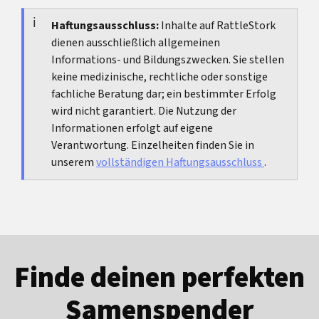
Krankheitsgefühl oder Fieber, bei sehr
der beste Weg.
schmerzhaften harten Brustbereichen, bei einem
Haftungsausschluss:
Inhalte auf RattleStork
dienen ausschließlich allgemeinen
sehr schläfrigen Baby mit schwachem Trinken
Informations- und Bildungszwecken. Sie stellen
oder wenn Windeln auffällig wenig werden.
keine medizinische, rechtliche oder sonstige
fachliche Beratung dar; ein bestimmter Erfolg
wird nicht garantiert. Die Nutzung der
Informationen erfolgt auf eigene
Verantwortung. Einzelheiten finden Sie in
unserem
vollständigen Haftungsausschluss
.
Finde deinen perfekten
Samenspender