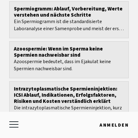
Spermiogramm: Ablauf, Vorbereitung, Werte
verstehen und nächste Schritte
Ein Spermiogramm ist die standardisierte
Laboranalyse einer Samenprobe und meist der erste
Test bei Verdacht auf männliche
Fruchtbarkeitsprobleme.
Azoospermie: Wenn im Sperma keine
Spermien nachweisbar sind
Azoospermie bedeutet, dass im Ejakulat keine
Spermien nachweisbar sind.
Intrazytoplasmatische Spermieninjektion:
ICSI Ablauf, Indikationen, Erfolgsfaktoren,
Risiken und Kosten verständlich erklärt
Die intrazytoplasmatische Spermieninjektion, kurz
ICSI, ist eine spezielle Form der In-vitro-
Fertilisation und wurde vor allem entwickelt, um...
ANMELDEN
In-vitro-Fertilisation: IVF Ablauf, Zeitplan,