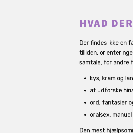
HVAD DER
Der findes ikke en f
tilliden, orienteri
samtale, for andre 
kys, kram og l
at udforske hin
ord, fantasier 
oralsex, manuel
Den mest hjælpsomme d