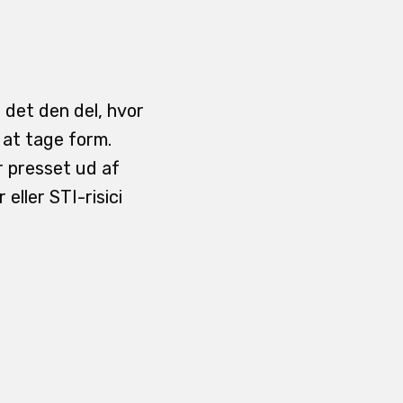
r det den del, hvor
 at tage form.
r presset ud af
ller STI-risici