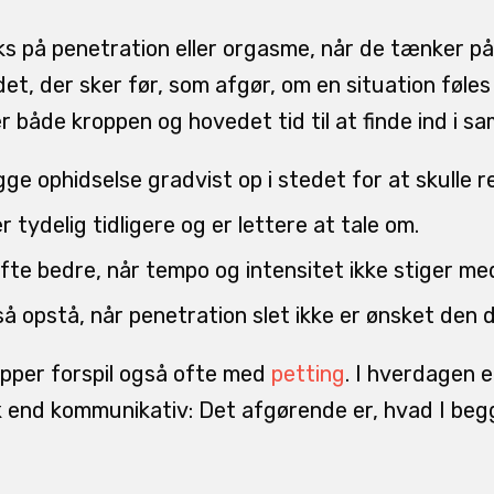
 på penetration eller orgasme, når de tænker på 
det, der sker før, som afgør, om en situation føles
ver både kroppen og hovedet tid til at finde ind i 
ge ophidselse gradvist op i stedet for at skulle 
r tydelig tidligere og er lettere at tale om.
ofte bedre, når tempo og intensitet ikke stiger m
 opstå, når penetration slet ikke er ønsket den 
pper forspil også ofte med
petting
. I hverdagen e
k end kommunikativ: Det afgørende er, hvad I be