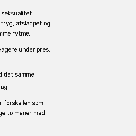
seksualitet. I
 tryg, afslappet og
samme rytme.
reagere under pres.
ed det samme.
dag.
r forskellen som
gge to mener med