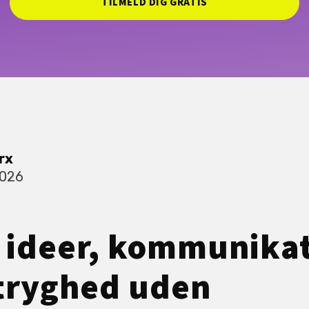
TILMELD DIG GRATIS
rx
2026
: ideer, kommunika
 tryghed uden