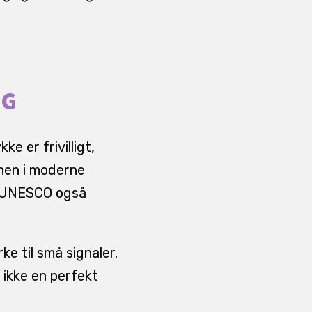
NG
ke er frivilligt,
rnen i moderne
og UNESCO også
ke til små signaler.
 ikke en perfekt