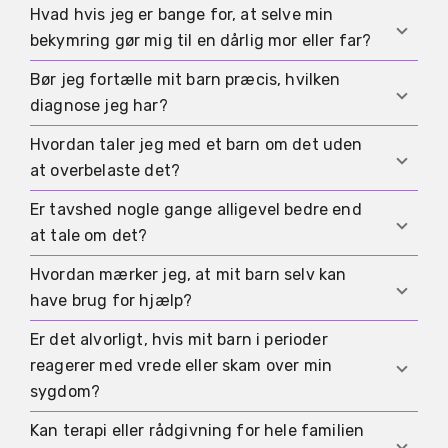
vigtigere. God planlægning kan gøre rigtig
Hvad hvis jeg er bange for, at selve min
Ofte ja. En pålidelig ekstra tilknytningsperson
meget.
bekymring gør mig til en dårlig mor eller far?
kan være en meget vigtig beskyttende faktor for
børn, især hvis personen giver tryghed,
Bør jeg fortælle mit barn præcis, hvilken
Bekymringen i sig selv er ofte mere et tegn på
forudsigelighed og følelsesmæssig aflastning i
diagnose jeg har?
ansvar end på uegnethed. Det problematiske er
svære perioder.
ikke, at du tænker over dette, men snarere når
Hvordan taler jeg med et barn om det uden
Det afhænger af alder, modenhed og situation.
belastning fornægtes, eller hjælp undgås for
at overbelaste det?
Ofte er en enkel, børnevenlig forklaring på
længe.
konsekvenserne i hverdagen nok i begyndelsen.
Er tavshed nogle gange alligevel bedre end
Med en rolig, alderssvarende forklaring, som ikke
Når barnet bliver ældre, kan mere præcision være
at tale om det?
gør barnet ansvarligt og samtidig formidler
nyttig, så længe barnet ikke får rollen som
tryghed om, at de voksne tager sig af det.
Hvordan mærker jeg, at mit barn selv kan
medbehandler.
Som regel kun på helt kort sigt. Børn mærker
have brug for hjælp?
ofte, at noget ikke stemmer. Hvis der slet ikke
findes ord for det, opstår let skyldfølelse, diffus
Er det alvorligt, hvis mit barn i perioder
Hvis angst, tilbagetrækning, tristhed, irritabilitet,
frygt eller forkerte fantasier. En enkel og rolig
reagerer med vrede eller skam over min
søvnproblemer, skoleproblemer eller stærke
forklaring er som regel mere aflastende end
sygdom?
adfærdsændringer tydeligt tiltager over længere
langvarig tavshed.
tid, er en tidlig afklaring fornuftig.
Kan terapi eller rådgivning for hele familien
Nej. Sådanne reaktioner kan være udtryk for