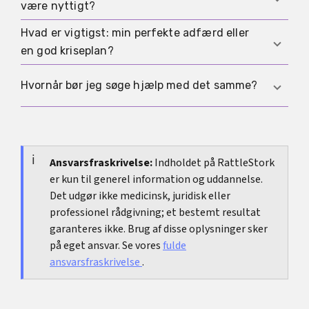
være nyttigt?
overbelastning, loyalitetskonflikt eller frygt. Det
vigtige er ikke at opfatte dem personligt som
Hvad er vigtigst: min perfekte adfærd eller
Ja. Især når misforståelser, skyldfølelse eller
utaknemmelighed, men som et signal om, at
en god kriseplan?
tilbagevendende kriser præger familielivet, kan
barnet har brug for retning og aflastning.
et fælles psykoedukativt eller familieterapeutisk
En god kriseplan. Børn har ikke brug for fejlfrie
Hvornår bør jeg søge hjælp med det samme?
forløb være meget hjælpsomt.
forældre, men for så forudsigelige voksne som
muligt, der tager belastning alvorligt, kender
Akut hjælp er nødvendig ved tanker om
deres grænser og organiserer hjælp tidligt.
selvskade eller selvmord, ved stærk
desorientering, tab af realitetskontakt eller hvis
Ansvarsfraskrivelse:
Indholdet på RattleStork
er kun til generel information og uddannelse.
du ikke længere kan vurdere dig selv eller andre
Det udgør ikke medicinsk, juridisk eller
på en sikker måde.
professionel rådgivning; et bestemt resultat
garanteres ikke. Brug af disse oplysninger sker
på eget ansvar. Se vores
fulde
ansvarsfraskrivelse
.