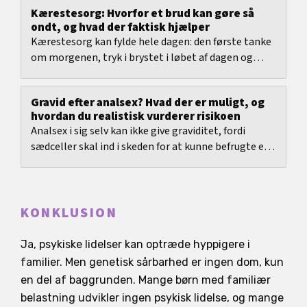
Kærestesorg: Hvorfor et brud kan gøre så
ondt, og hvad der faktisk hjælper
Kærestesorg kan fylde hele dagen: den første tanke
om morgenen, tryk i brystet i løbet af dagen og
grublerier igen om aftenen i stedet for søvn.
Gravid efter analsex? Hvad der er muligt, og
hvordan du realistisk vurderer risikoen
Analsex i sig selv kan ikke give graviditet, fordi
sædceller skal ind i skeden for at kunne befrugte et
æg.
KONKLUSION
Ja, psykiske lidelser kan optræde hyppigere i
familier. Men genetisk sårbarhed er ingen dom, kun
en del af baggrunden. Mange børn med familiær
belastning udvikler ingen psykisk lidelse, og mange