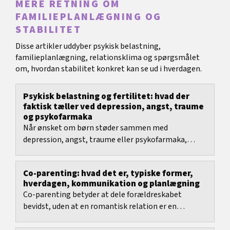
MERE RETNING OM
FAMILIEPLANLÆGNING OG
STABILITET
Disse artikler uddyber psykisk belastning,
familieplanlægning, relationsklima og spørgsmålet
om, hvordan stabilitet konkret kan se ud i hverdagen.
Psykisk belastning og fertilitet: hvad der
faktisk tæller ved depression, angst, traume
og psykofarmaka
Når ønsket om børn støder sammen med
depression, angst, traume eller psykofarmaka,
skifter emnet hurtigt fra håb til pres.
Co-parenting: hvad det er, typiske former,
hverdagen, kommunikation og planlægning
Co-parenting betyder at dele forældreskabet
bevidst, uden at en romantisk relation er en
forudsætning.