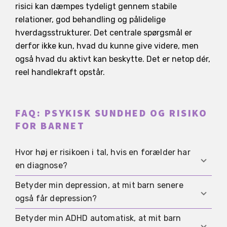
risici kan dæmpes tydeligt gennem stabile
relationer, god behandling og pålidelige
hverdagsstrukturer. Det centrale spørgsmål er
derfor ikke kun, hvad du kunne give videre, men
også hvad du aktivt kan beskytte. Det er netop dér,
reel handlekraft opstår.
FAQ: PSYKISK SUNDHED OG RISIKO
FOR BARNET
Hvor høj er risikoen i tal, hvis en forælder har
en diagnose?
Betyder min depression, at mit barn senere
Studier viser forskellige risikostigninger alt efter
også får depression?
diagnose, men ingen individuel forudsigelse. Det
vigtige er, at mange børn heller ikke ved familiær
Betyder min ADHD automatisk, at mit barn
Nej. En familiær belastning kan øge risikoen, men