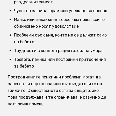
раздразнителност
Чувство за вина, срам или усещане за провал
Малко или никакъв интерес към неща, които
обикновено носят удоволствие
Проблеми със съня, които не се дължат само
на бебето
Трудности с концентрацията, силна умора
Тревога, паника или постоянни притеснения
за бебето
Постродилните психични проблеми могат да
засегнат и партньора или съ-създателите на
грижите. Същественото остава същото: ако
това продължава и те ограничава, е разумно да
потърсиш помощ.