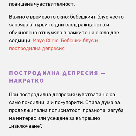
повишена чувствителност.
Важно е времевото окно: бебешкият блус често
започва в първите дни след раждането и
обикновено отшумява в рамките на около две
седмици.
Mayo Clinic: Бебешки блус и
постродилна депресия
ПОСТРОДИЛНА ДЕПРЕСИЯ —
НАКРАТКО
При постродилна депресия чувствата не са
само по-силни, а и по-упорити. Става дума за
продължителна потиснатост, празнота, загуба
на интерес или усещане за вътрешно
„изключване“.