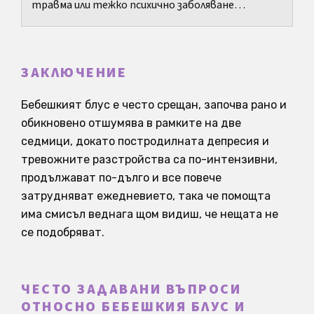
травма или тежко психично заболяване
познават мисълта: Какво ако предам това на
детето си?
ЗАКЛЮЧЕНИЕ
Бебешкият блус е често срещан, започва рано и
обикновено отшумява в рамките на две
седмици, докато постродилната депресия и
тревожните разстройства са по-интензивни,
продължават по-дълго и все повече
затрудняват ежедневието, така че помощта
има смисъл веднага щом видиш, че нещата не
се подобряват.
ЧЕСТО ЗАДАВАНИ ВЪПРОСИ
ОТНОСНО БЕБЕШКИЯ БЛУС И