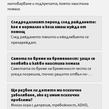
натоварване и подкрепата, която наистина
помага.
Следродилният период след раждането:
кое е нормално и кога имаш нужда от
помощ
След раждането тялото и ежедневието се
пренареждат.
Самота по време на бременност: защо се
появява и какво наистина помага
Самотата по време на бременност често се
усеща погрешна, точно защото отвън по-
скоро се очакват щастие, вълнение и близост.
Ще развие ли детето ми психично
заболяване, ако аз имам психични
проблеми?
Много хора с депресия, тревожност, ADHD,