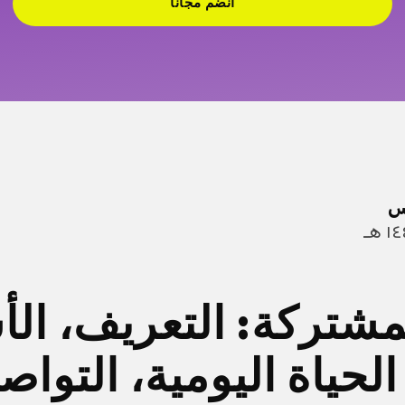
انضم مجاناً
س
لمشتركة: التعريف، ال
الحياة اليومية، التواص