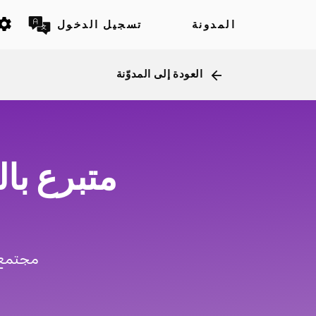
ttings
المدونة
تسجيل الدخول
العودة إلى المدوّنة
arrow_back
متبرع بال
مجتمع ل