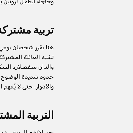
وحاجة الطفل لروتين يمك
تربية مشترك
هنا يقرر شخصان بوعي 
تشبه العائلة المشتركة
والدان منفصلان. السك
حدود شديدة الوضوح بشأ
والأدوار، حتى لا يُفهم 
التربية المشت
بعد الانفصال يبقى دور 