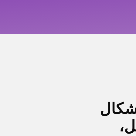
أشكال
ل،