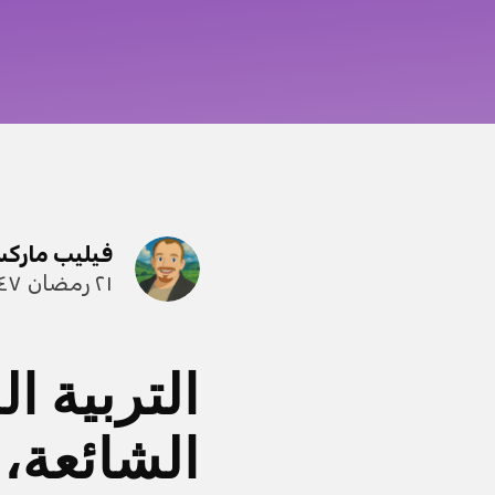
فيليب مارك
٢١ رمضان ١٤٤٧ هـ
التربية ا
الشائعة، 