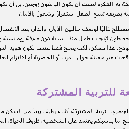
قة به. الفكرة ليست أن يكون البالغون زوجين، بل أن تكون
ة بطريقة تمنح الطفل استقرارًا وشعورًا بالأمان.
صطلح غالبًا لوصف حالتين. الأولى: والدان بعد الانفصال
يخططون لإنجاب طفل منذ البداية دون علاقة رومانسية و
وذج. هذا ممكن، لكنه ينجح فقط عندما تكون هوية الدور
ات غير معلنة حول القرب أو الحصرية أو الالتزام الع
 للتربية المشتركة
جميع. التربية المشتركة أشبه بطيف يبدأ من السكن معًا
. ما يناسبكم يعتمد على الشخصية، ظروف الحياة، الم