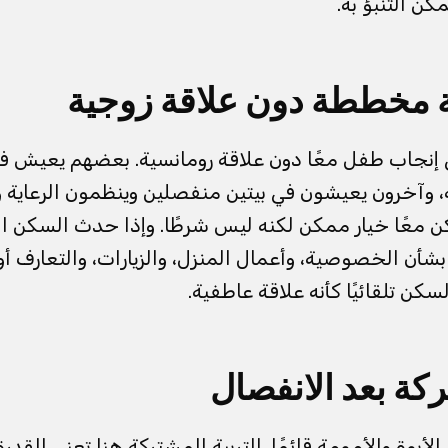
ن التنبؤ به.
ة مخططة دون علاقة زوجية
إنجاب طفل معًا دون علاقة رومانسية. بعضهم يعيش في
، وآخرون يعيشون في بيتين منفصلين وينظمون الرعاية 
ن معًا خيار ممكن لكنه ليس شرطًا. وإذا حدث السكن ا
ن الخصوصية، وأعمال المنزل، والزيارات، والتعارف أو 
السكن تلقائيًا كأنه علاقة عاطفية.
ركة بعد الانفصال
الأبوة والأمومة قائمًا. التربية المشتركة هنا تعني القد