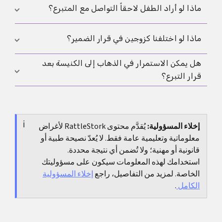
مخاطر أعلى للاستغلال والضغط وغموض الأدوار، لذلك
الأصوات المؤيدة غالباً ما تحتج بالرحمة وتخفيف معاناة
ماذا لو أراد الطفل لاحقاً التواصل مع المتبرع؟
يكون الحكم عادة أكثر تشدداً. قراءة إضافية:
الأم البديلة
.
العقم، وبالمسؤولية تجاه الطفل عندما تتوفر الشفافية
وأدوار والدية مستقرة. الأصوات الناقدة ترى أن مشاركة
يفيد التخطيط المبكر الواقعي: ما المعلومات المتاحة، ما
ماذا لو اختلفنا كزوجين في قرار الضمير؟
طرف ثالث وفصل الإنجاب عن علاقة الزوجين يتجاوزان
التوقعات العادلة، وما الحدود التي تحمي الجميع؟ وجود
حدوداً. كثير من القرارات تنتهي عند فحص الضمير مع
هل يمكن الاستمرار في الذهاب إلى الكنيسة بعد
خط واضح وصادق للحوار وإمكان التواصل يساعد على
غالباً يفيد تخفيف السرعة وتوضيح الحقائق والموقف
مرافقة رعوية.
الاستقرار.
قرار التبرع؟
الكنسي بدقة قبل محاولة إقناع الطرف الآخر. حديث مع
مرشد روحي أو مستشار يساعد على ترتيب القيم والحدود
في الممارسة تؤكد جماعات كثيرة المرافقة لا الإقصاء.
دون أن يثقل الكتمان أو الضغط العلاقة.
وحيث توجد حدود تعليمية واضحة يُنصح عادة بتكوين
إخلاء المسؤولية:
يُقدَّم محتوى RattleStork لأغراض
الضمير وطلب إرشاد رعوي وعدم نقل الصراع إلى الكتمان.
معلوماتية وتعليمية عامة فقط. لا يُعدّ نصيحة طبية أو
قانونية أو مهنية؛ ولا تُضمن أي نتيجة محددة.
استخدامك لهذه المعلومات سيكون على مسؤوليتك
الخاصة. لمزيد من التفاصيل، راجع
إخلاء المسؤولية
الكامل
.