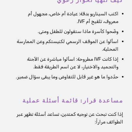
كيف تتهيأ لحوار رعوي
اكتب السيناريو بدقة: عيادة أم خاص، مجهول أم
معروف، تلقيح أم IVF.
وضّحوا كأسرة ماذا ستقولون للطفل ومتى.
اسألوا عن الموقف الرسمي لكنيستكم وعن الممارسة
المحلية.
إذا كانت IVF مطروحة: اسألوا مباشرة عن الأجنة
والتجميد والاختيار، لا عن اسم الطريقة فقط.
حدّدوا ما هو غير قابل للتفاوض وما يبقى سؤال ضمير.
مساعدة قرار: قائمة أسئلة عملية
إذا كنت تبحث عن توجيه كمتدين، تساعد أسئلة تظهر عبر
الطوائف مراراً: