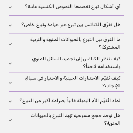
المستقرة والمسؤولية الاجتماعية. لاتخاذ قرار صادق
التبرع المعروف قد يخفف بعض صراعات الصدق والأصل
أي أشكال تبرع تقصدها النصوص الكنسية عادة؟
يساعد الحوار الرعوي لأنه يتعلق بفهم الأسرة لا بالتقنية
والعلاقات لاحقاً، لكنه لا يحل تلقائياً الحجة الأساسية
فقط.
حول مشاركة طرف ثالث. لذلك تبقى في كثير من الكنائس
تتحدث النصوص غالباً عن مشاركة طرف ثالث في الإنجاب،
هل تفرّق الكنائس بين تبرع عبر عيادة وتبرع خاص؟
فكرة أن الشفافية أفضل من المجهولية، مع احتمال
سواء عبر عيادة أو بشكل خاص. تصبح الحجج عادة أكثر
رفض الإجراء نفسه.
ما الفرق بين التبرع بالحيوانات المنوية والتربية
حدة عندما تدخل IVF أو الأجنة أو المجهولية الدائمة، لأن
غالباً تبقى المسألة الأساسية نفسها: هل يجوز إدخال
المشتركة؟
أسئلة الاختيار والتجميد والصدق مع الطفل تصبح جزءاً
طرف ثالث أم لا. عملياً تختلف المخاطر. في النماذج
من الموضوع.
الخاصة تظهر أسئلة إضافية عن الضغط والحدود والتوثيق
كيف تنظر الكنائس إلى تجميد السائل المنوي
في التبرع تكون علاقة المتبرع بالوالدية محدودة حسب
والتواصل لاحقاً والإنصاف لأن الحماية المعيارية أقل.
واستخدامه لاحقاً؟
النموذج. في التربية المشتركة تكون الأبوة المشتركة
مخططاً لها ومسؤولية يومية. هذا يغير السؤال الأخلاقي:
كيف تُقيّم الاختبارات الجينية والاختيار في سياق
تجميد السائل المنوي يُناقش عادة أقل من تجميد الأجنة
ليس الأصل فقط بل الارتباط وحل النزاعات والمسؤولية.
الإنجاب؟
لأن جنيناً لم يتشكل بعد. تصبح المسألة خلافية عند
قراءة إضافية:
التربية المشتركة
.
الاستخدام اللاحق، مثلاً بعد انفصال أو وفاة، لأن
كنائس كثيرة متحفظة عندما تؤدي الاختبارات أو الاختيار
لماذا تُقيّم الأم البديلة غالباً بصرامة أكبر من التبرع؟
المسؤولية ودور الوالدية وخطة تربية الطفل تُقيّم من جديد.
إلى فرز الأجنة بحسب صفات مرغوبة أو إلى تقليل غير
هل توجد حجج مسيحية تؤيد التبرع بالحيوانات
مباشر من قيمة الإعاقة. بعض الأصوات تفرّق بين سبب
في الأم البديلة يشارك شخص آخر ليس وراثياً فقط بل
المنوية؟
طبي واضح وبين اختيار وفق تفضيلات. غالباً ما يكون
جسدياً عبر الحمل والولادة. ترى كنائس كثيرة في ذلك
المعيار هو صون الكرامة وحماية الحياة الناشئة.