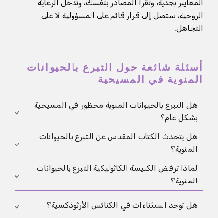
المعايير بجدية، وتقرأ المصادر بنفسك، وتدخل الرعاية
الروحية، ستصل إلى قرار قائم على المسؤولية لا على
التجاهل.
أسئلة شائعة حول التبرع بالحيوانات
المنوية في المسيحية
هل التبرع بالحيوانات المنوية محظور في المسيحية
بشكل عام؟
هل يتحدث الكتاب المقدس عن التبرع بالحيوانات
لا، لا يوجد حظر مسيحي واحد للجميع. الكنيسة
المنوية؟
الكاثوليكية ترفض تبرعات الطرف الثالث بوضوح، وكثير من
الكنائس الأرثوذكسية تفعل ذلك أيضاً. في الطيف
لماذا ترفض الكنيسة الكاثوليكية التبرع بالحيوانات
لا، لا توجد آية تتناول التبرع كإجراء طبي مباشر. لذلك
البروتستانتي توجد تقييمات مختلفة من الرفض إلى
المنوية؟
تُستخلص الأحكام عادة من موضوعات أوسع مثل الزواج
القبول المشروط.
والأمانة، حماية الحياة، والصدق والمسؤولية تجاه الطفل.
السبب الأساسي لاهوتي: يُنظر إلى الإنجاب كجزء من
هل توجد استثناءات في الكنائس الأرثوذكسية؟
الزواج ولا ينبغي فصله عن علاقة الزوجين عبر مشاركة