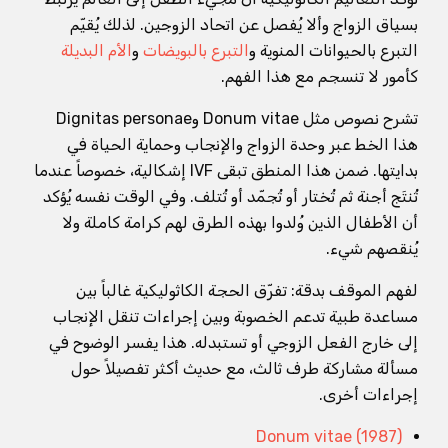
بسياق الزواج وألا يُفصل عن اتحاد الزوجين. لذلك يُقيّم
التبرع بالحيوانات المنوية و
التبرع بالبويضات
و
الأم البديلة
كأمور لا تنسجم مع هذا الفهم.
تشرح نصوص مثل Donum vitae وDignitas personae
هذا الخط عبر وحدة الزواج والإنجاب وحماية الحياة في
بدايتها. ضمن هذا المنطق تبقى IVF إشكالية، خصوصاً عندما
تُنتَج أجنة ثم تُختار أو تُجمّد أو تُتلف. وفي الوقت نفسه يُؤكد
أن الأطفال الذين وُلدوا بهذه الطرق لهم كرامة كاملة ولا
يُنقصهم شيء.
لفهم الموقف بدقة: تفرّق الحجة الكاثوليكية غالباً بين
مساعدة طبية تدعم الخصوبة وبين إجراءات تنقل الإنجاب
إلى خارج الفعل الزوجي أو تستبدله. هذا يفسر الوضوح في
مسألة مشاركة طرف ثالث، مع حديث أكثر تفصيلاً حول
إجراءات أخرى.
Donum vitae (1987)