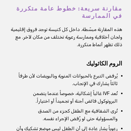
مقارنة سريعة: خطوط عامة متكررة
في الممارسة
هذه المقارنة مبسّطة. داخل كل كنيسة توجد فروق إقليمية
ولجان أخلاقية وممارسة رعوية تختلف من مكان لآخر. مع
ذلك تظهر أنماط متكررة.
الروم الكاثوليك
يُرفض التبرع بالحيوانات المنوية وبالبويضات لأن طرفاً
ثالثاً يشارك في الإنجاب.
تُعد IVF غالباً إشكالية، خصوصاً عندما يتضمن
البروتوكول فائض أجنة أو تجميداً أو اختياراً.
تُرى الشفافية مع الطفل كجزء من الصدق
والمسؤولية حتى لو رُفض الإجراء نفسه.
رعوياً يشار عادة إلى أن الطفل ليس موضع تشكيك وأن