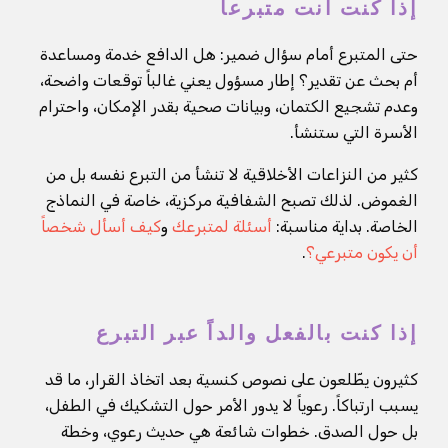
إذا كنت أنت متبرعاً
حتى المتبرع أمام سؤال ضمير: هل الدافع خدمة ومساعدة
أم بحث عن تقدير؟ إطار مسؤول يعني غالباً توقعات واضحة،
وعدم تشجيع الكتمان، وبيانات صحية بقدر الإمكان، واحترام
الأسرة التي ستنشأ.
كثير من النزاعات الأخلاقية لا تنشأ من التبرع نفسه بل من
الغموض. لذلك تصبح الشفافية مركزية، خاصة في النماذج
الخاصة. بداية مناسبة:
أسئلة لمتبرعك
و
كيف أسأل شخصاً
أن يكون متبرعي؟
.
إذا كنت بالفعل والداً عبر التبرع
كثيرون يطّلعون على نصوص كنسية بعد اتخاذ القرار، ما قد
يسبب ارتباكاً. رعوياً لا يدور الأمر حول التشكيك في الطفل،
بل حول الصدق. خطوات شائعة هي حديث رعوي، وخطة